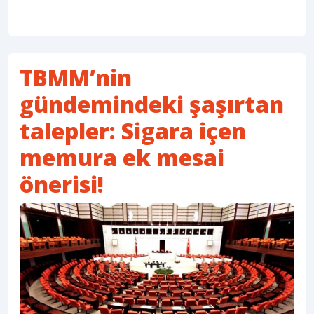
TBMM’nin
gündemindeki şaşırtan
talepler: Sigara içen
memura ek mesai
önerisi!