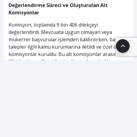
Değerlendirme Süreci ve Oluşturulan Alt
Komisyonlar
Komisyon, toplamda 9 bin 406 dilekçeyi
değerlendirdi. Mevzuata uygun olmayan veya
mükerrer başvurular işlemden kaldırılırken, bazı
talepler ilgili kamu kurumlarına iletildi ve özel alt
komisyonlar kuruldu. Bu alt komisyonlar arasında
“İlköğretim ve Ortaöğretim Kurumlarında Akran
Zorbalığının Araştırılması” ve “Finansal
Okuryazarlığın Yaygınlaştırılması” gibi önemli
başlıklar öne çıkıyor.
ETİKETLER
#
fazla mesai
#
kamu kurumları
#
sigara kullanan memur
#
tbmm dilekçe komisyonu