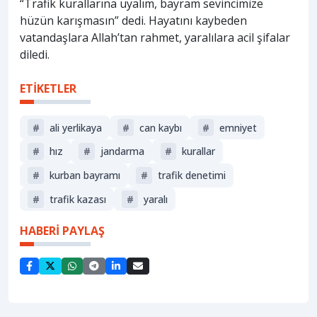
“Trafik kurallarına uyalım, bayram sevincimize
hüzün karışmasın” dedi. Hayatını kaybeden
vatandaşlara Allah’tan rahmet, yaralılara acil şifalar
diledi.
ETİKETLER
#
ali yerlikaya
#
can kaybı
#
emniyet
#
hız
#
jandarma
#
kurallar
#
kurban bayramı
#
trafik denetimi
#
trafik kazası
#
yaralı
HABERİ PAYLAŞ