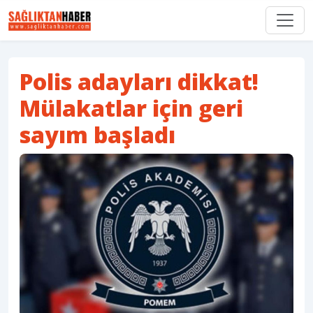
Polis adayları dikkat!
Mülakatlar için geri
sayım başladı