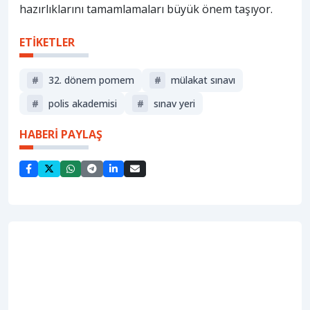
hazırlıklarını tamamlamaları büyük önem taşıyor.
ETİKETLER
#
32. dönem pomem
#
mülakat sınavı
#
polis akademisi
#
sınav yeri
HABERİ PAYLAŞ