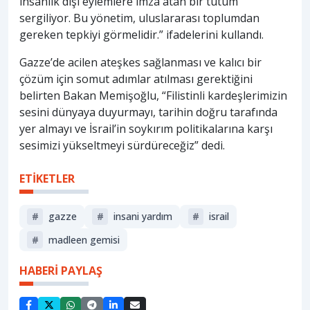
insanlık dışı eylemlere imza atan bir tutum
sergiliyor. Bu yönetim, uluslararası toplumdan
gereken tepkiyi görmelidir.” ifadelerini kullandı.
Gazze’de acilen ateşkes sağlanması ve kalıcı bir
çözüm için somut adımlar atılması gerektiğini
belirten Bakan Memişoğlu, “Filistinli kardeşlerimizin
sesini dünyaya duyurmayı, tarihin doğru tarafında
yer almayı ve İsrail’in soykırım politikalarına karşı
sesimizi yükseltmeyi sürdüreceğiz” dedi.
ETİKETLER
#
gazze
#
insani yardım
#
i̇srail
#
madleen gemisi
HABERİ PAYLAŞ