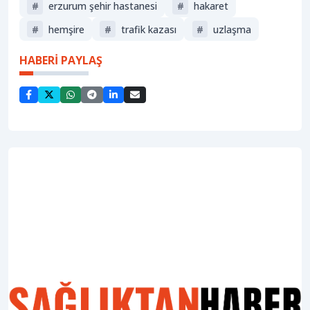
#
erzurum şehir hastanesi
#
hakaret
#
hemşire
#
trafik kazası
#
uzlaşma
HABERİ PAYLAŞ