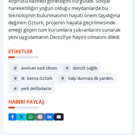
köprüsü vazifesi göreceğini vurguladı. Sosyal
hareketliliğin yoğun olduğu meydanlarda bu
teknolojinin bulunmasının hayati önem taşıdığına
değinen Öztürk, projenin hayata geçirilmesinde
emeği geçen tüm kurumlara şükranlarını sunarak
yeni uygulamanın Denizli’ye hayırlı olmasını diledi.
ETİKETLER
#
aselsan oed cihazı
#
denizli sağlık
#
dr. berna öztürk
#
kalp durması i̇lk yardım.
#
yerli defibrilatör
HABERİ PAYLAŞ