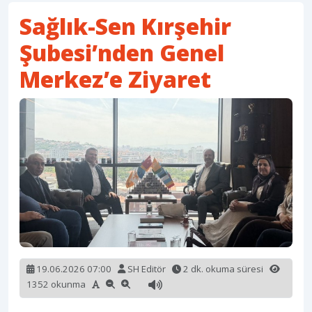
Sağlık-Sen Kırşehir
Şubesi’nden Genel
Merkez’e Ziyaret
19.06.2026 07:00
SH Editör
2 dk. okuma süresi
1352 okunma