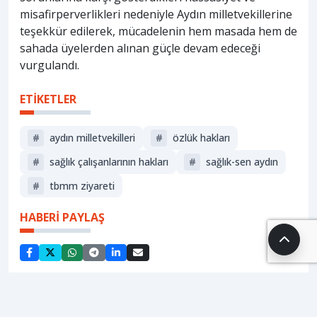
misafirperverlikleri nedeniyle Aydın milletvekillerine
teşekkür edilerek, mücadelenin hem masada hem de
sahada üyelerden alınan güçle devam edeceği
vurgulandı.
ETİKETLER
#
aydın milletvekilleri
#
özlük hakları
#
sağlık çalışanlarının hakları
#
sağlık-sen aydın
#
tbmm ziyareti
HABERİ PAYLAŞ