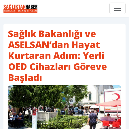
Sağlık Bakanlığı ve
ASELSAN’dan Hayat
Kurtaran Adım: Yerli
OED Cihazları Göreve
Başladı