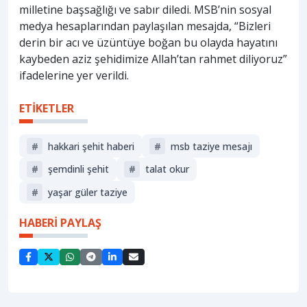
milletine başsağlığı ve sabır diledi. MSB’nin sosyal
medya hesaplarından paylaşılan mesajda, “Bizleri
derin bir acı ve üzüntüye boğan bu olayda hayatını
kaybeden aziz şehidimize Allah’tan rahmet diliyoruz”
ifadelerine yer verildi.
ETİKETLER
#
hakkari şehit haberi
#
msb taziye mesajı
#
şemdinli şehit
#
talat okur
#
yaşar güler taziye
HABERİ PAYLAŞ