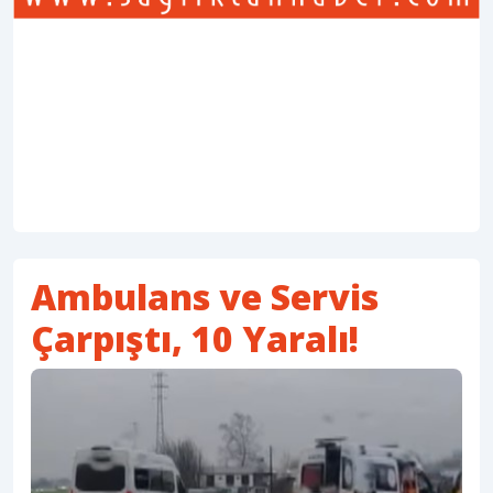
Ambulans ve Servis
Çarpıştı, 10 Yaralı!