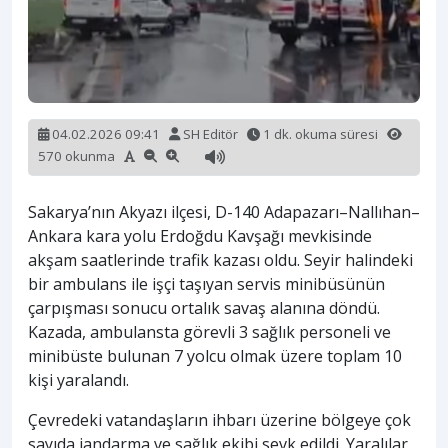
04.02.2026 09:41
SH Editör
1 dk. okuma süresi
570 okunma
Sakarya’nın Akyazı ilçesi, D-140 Adapazarı–Nallıhan–
Ankara kara yolu Erdoğdu Kavşağı mevkisinde
akşam saatlerinde trafik kazası oldu. Seyir halindeki
bir ambulans ile işçi taşıyan servis minibüsünün
çarpışması sonucu ortalık savaş alanına döndü.
Kazada, ambulansta görevli 3 sağlık personeli ve
minibüste bulunan 7 yolcu olmak üzere toplam 10
kişi yaralandı.
Çevredeki vatandaşların ihbarı üzerine bölgeye çok
sayıda jandarma ve sağlık ekibi sevk edildi. Yaralılar,