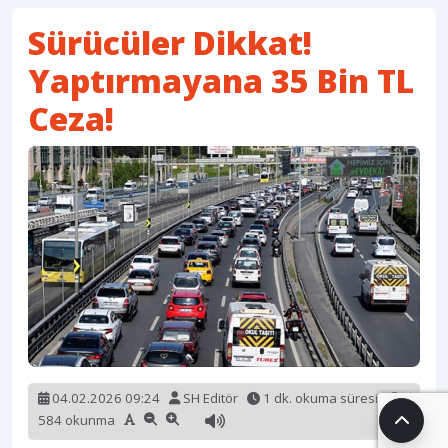
Sürücüler Dikkat!
Yaptırmayana 35 Bin TL
Ceza!
04.02.2026 09:24
SH Editör
1 dk. okuma süresi
584 okunma