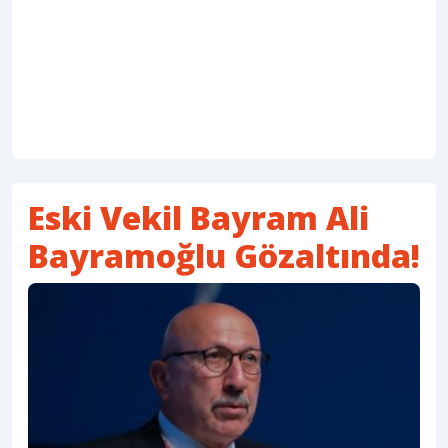
Eski Vekil Bayram Ali
Bayramoğlu Gözaltında!