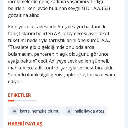
incelemelerde genç kadının yaşamını yitirdiği
belirlenirken, evde bulunan sevgilisi Dr. A.A. (53)
gözaltına alındı.
Emniyetteki ifadesinde Ateş ile aynı hastanede
tanıştıklarını belirten A.A., olay gecesi aşırı alkol
tüketimi nedeniyle tartıştıklarını öne sürdü. A.A.,
“Tuvalete gidip geldiğimde onu odalarda
bulamadım, pencerenin açık olduğunu görünce
aşağı baktım” dedi. Adliyeye sevk edilen şüpheli,
mahkemece adli kontrol şartıyla serbest bırakıldı.
Şüpheli ölümle ilgili geniş çaplı soruşturma devam
ediyor.
ETİKETLER
#
kartal hemşire ölümü
#
naile ilayda ateş
HABERİ PAYLAŞ