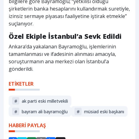
bilgilere göre Bayramoğlu; “yetkilisi olduğu
şirketlerin banka hesaplarını kullandırmak suretiyle,
izinsiz sermaye piyasası faaliyetine iştirak etmekle”
suçlanıyor.
Özel Ekiple İstanbul’a Sevk Edildi
Ankara’da yakalanan Bayramoğlu, işlemlerinin
tamamlanması ve ifadesinin alınması amacıyla,
soruşturmanın ana merkezi olan İstanbul’a
gönderildi.
ETİKETLER
#
ak parti eski milletvekili
#
bayram ali bayramoğlu
#
müsiad eski başkanı
HABERİ PAYLAŞ