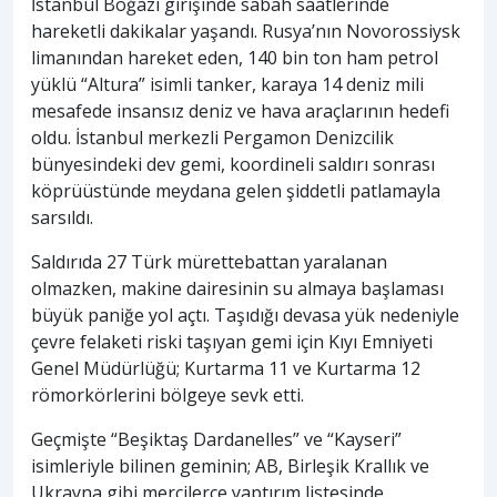
İstanbul Boğazı girişinde sabah saatlerinde
hareketli dakikalar yaşandı. Rusya’nın Novorossiysk
limanından hareket eden, 140 bin ton ham petrol
yüklü “Altura” isimli tanker, karaya 14 deniz mili
mesafede insansız deniz ve hava araçlarının hedefi
oldu. İstanbul merkezli Pergamon Denizcilik
bünyesindeki dev gemi, koordineli saldırı sonrası
köprüüstünde meydana gelen şiddetli patlamayla
sarsıldı.
Saldırıda 27 Türk mürettebattan yaralanan
olmazken, makine dairesinin su almaya başlaması
büyük paniğe yol açtı. Taşıdığı devasa yük nedeniyle
çevre felaketi riski taşıyan gemi için Kıyı Emniyeti
Genel Müdürlüğü; Kurtarma 11 ve Kurtarma 12
römorkörlerini bölgeye sevk etti.
Geçmişte “Beşiktaş Dardanelles” ve “Kayseri”
isimleriyle bilinen geminin; AB, Birleşik Krallık ve
Ukrayna gibi mercilerce yaptırım listesinde