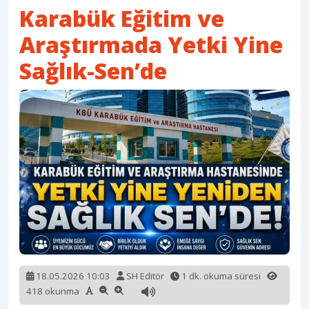
Karabük Eğitim ve
Araştırmada Yetki Yine
Sağlık-Sen’de
18.05.2026 10:03
SH Editör
1 dk. okuma süresi
418 okunma