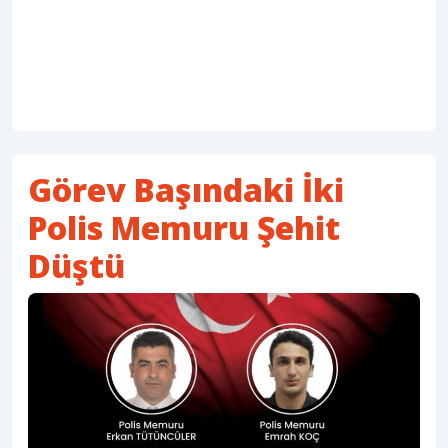
Görev Başındaki İki
Polis Memuru Şehit
Düştü