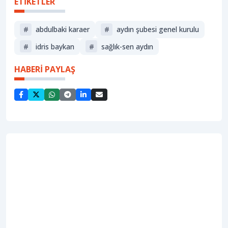
ETİKETLER
#
abdulbaki karaer
#
aydın şubesi genel kurulu
#
idris baykan
#
sağlık-sen aydın
HABERİ PAYLAŞ