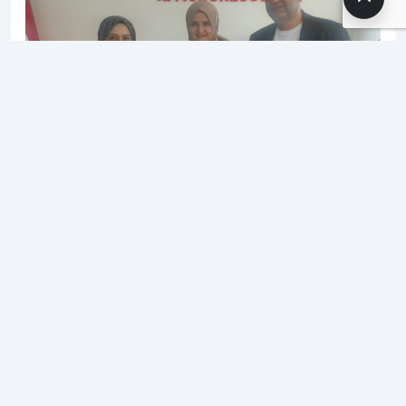
18.05.2026 10:00
SH Editör
1 dk. okuma süresi
394 okunma
Sağlık-Sen Eskişehir Şubesi, kentteki sosyal hizmet
çalışanlarının güçlü sesi olmaya devam ediyor.
Açıklanan 15 Mayıs 2026 resmi verilerine göre,
Eskişehir Aile ve Sosyal Hizmetler İl Müdürlüğü
bünyesinde gerçekleştirilen üye sayımı sonuçlarında
Sağlık-Sen, bir önceki yıla oranla büyümesini
sürdürerek yetkiyi yine açık ara farkla göğüsledi.
Güven tazeleyen sendika yönetimi, kendilerine