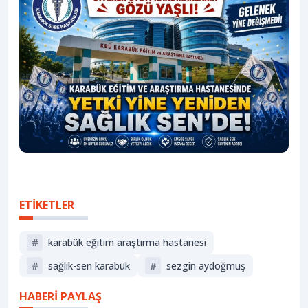
ETİKETLER
#
karabük eğitim araştırma hastanesi
#
sağlık-sen karabük
#
sezgin aydoğmuş
HABERİ PAYLAŞ