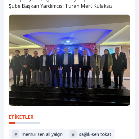
Şube Başkan Yardımcısı Turan Mert Kulaksız.
ETİKETLER
#
memur sen ali yalçın
#
sağlık-sen tokat