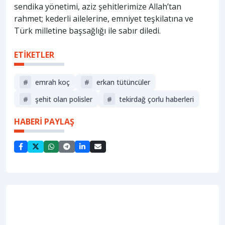
sendika yönetimi, aziz şehitlerimize Allah’tan
rahmet; kederli ailelerine, emniyet teşkilatına ve
Türk milletine başsağlığı ile sabır diledi.
ETİKETLER
#
emrah koç
#
erkan tütüncüler
#
şehit olan polisler
#
tekirdağ çorlu haberleri
HABERİ PAYLAŞ