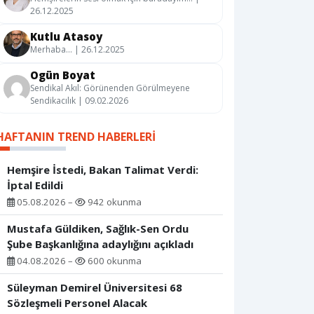
26.12.2025
Kutlu Atasoy
Merhaba… | 26.12.2025
Ogün Boyat
Sendikal Akıl: Görünenden Görülmeyene
Sendikacılık | 09.02.2026
HAFTANIN TREND HABERLERI
Hemşire İstedi, Bakan Talimat Verdi:
İptal Edildi
05.08.2026 –
942 okunma
Mustafa Güldiken, Sağlık-Sen Ordu
Şube Başkanlığına adaylığını açıkladı
04.08.2026 –
600 okunma
Süleyman Demirel Üniversitesi 68
Sözleşmeli Personel Alacak