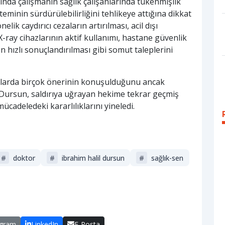
tında çalışmanın sağlık çalışanlarında tükenmişlik
minin sürdürülebilirliğini tehlikeye attığına dikkat
lik caydırıcı cezaların artırılması, acil dışı
ray cihazlarının aktif kullanımı, hastane güvenlik
n hızlı sonuçlandırılması gibi somut taleplerini
alarda birçok önerinin konuşulduğunu ancak
Dursun, saldırıya uğrayan hekime tekrar geçmiş
mücadeledeki kararlılıklarını yineledi.
#
doktor
#
i̇brahim halil dursun
#
sağlık-sen
egram
LinkedIn
E-Posta