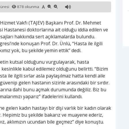
süresi
878 okunma
e Hizmet Vakfı (TAJEV) Başkanı Prof. Dr. Mehmet
si Hastanesi doktorlarına ait olduğu iddia edilen ve
ajları hakkında sert açıklamalarda bulundu.
resi’nde konuşan Prof. Dr. Ünlü, “Hasta ile ilgili
ımız yok, bu şekilde yemin ettik” dedi.
etin kutsal olduğunu vurgulayarak, hasta
n kesinlikle kabul edilemez olduğunu belirtti. “Bizim
a ile ilgili sırlar asla paylaşılmaz hatta kendi aile
güvenip gelen hastanın sizinle arasındaki bir sırdır.
larına dahi bunu açmak durumunda değiliz. Biz bu
alarımızı yaparız” ifadelerini kullandı.
e gelen kadın hastayı bir dişi varlık bir kadın olarak
r. Hepimiz bu şekilde bakarız ve muayene ederiz,
yız, aklımızın ucundan bile geçmez” diye konuştu.