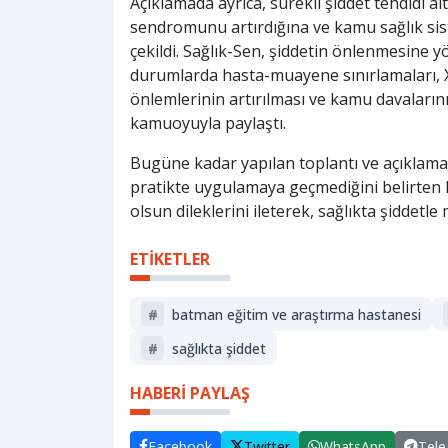
Açıklamada ayrıca, sürekli şiddet tehdidi al
sendromunu artırdığına ve kamu sağlık siste
çekildi. Sağlık-Sen, şiddetin önlenmesine yöne
durumlarda hasta-muayene sınırlamaları, X-
önlemlerinin artırılması ve kamu davalarını
kamuoyuyla paylaştı.
Bugüne kadar yapılan toplantı ve açıklam
pratikte uygulamaya geçmediğini belirten 
olsun dileklerini ileterek, sağlıkta şiddetle 
ETİKETLER
#
batman eğitim ve araştırma hastanesi
#
sağlıkta şiddet
HABERİ PAYLAŞ
Facebook
Twitter
WhatsApp
Tel