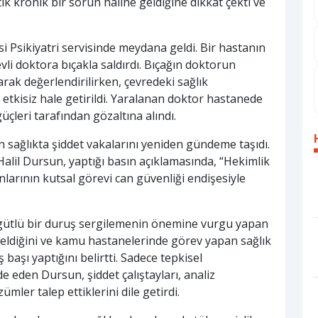
ık kronik bir sorun haline geldiğine dikkat çekti ve
 Psikiyatri servisinde meydana geldi. Bir hastanın
li doktora bıçakla saldırdı. Bıçağın doktorun
ak değerlendirilirken, çevredeki sağlık
n etkisiz hale getirildi. Yaralanan doktor hastanede
güçleri tarafından gözaltına alındı.
 sağlıkta şiddet vakalarını yeniden gündeme taşıdı.
lil Dursun, yaptığı basın açıklamasında, “Hekimlik
anlarının kutsal görevi can güvenliği endişesiyle
örgütlü bir duruş sergilemenin önemine vurgu yapan
geldiğini ve kamu hastanelerinde görev yapan sağlık
 başı yaptığını belirtti. Sadece tepkisel
e eden Dursun, şiddet çalıştayları, analiz
zümler talep ettiklerini dile getirdi.