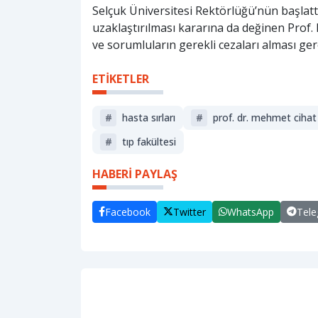
Selçuk Üniversitesi Rektörlüğü’nün başlatt
uzaklaştırılması kararına da değinen Prof.
ve sorumluların gerekli cezaları alması gerek
ETİKETLER
#
hasta sırları
#
prof. dr. mehmet cihat
#
tıp fakültesi
HABERİ PAYLAŞ
Facebook
Twitter
WhatsApp
Tel