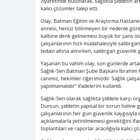
ziyaretinde bulunarak, sağlıkta şiddetin art
kalıcı çözümler talep etti.
Olay, Batman Eğitim ve Araştırma Hastanesi
annesi, henüz bilinmeyen bir nedenle görev
kalbine denk gelmemesi büyük bir şans olar
çalışanlarının hızlı müdahalesiyle saldırga
tedavi altına alınırken, saldırgan güvenlik 
Yaşanan bu vahim olay, son günlerde artan
Sağlık-Sen Batman Şube Başkanı İbrahim Ha
canımız, hekimler ciğerimizdir. Sağlık çalış
yapılmamalıdır” ifadelerini kullandı.
Sağlık-Sen olarak sağlıkta şiddete karşı 
Dursun, şiddetin yapısal bir sorun haline 
çalışanlarının her gün güvenlik kaygısıyla iş
açıklamalarla yetinilmemesi gerektiğini ifad
toplantıları ve raporlar aracılığıyla kalıcı çö