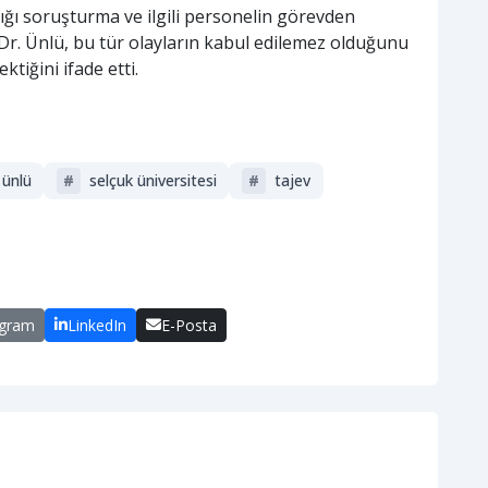
ığı soruşturma ve ilgili personelin görevden
 Dr. Ünlü, bu tür olayların kabul edilemez olduğunu
tiğini ifade etti.
 ünlü
#
selçuk üniversitesi
#
tajev
egram
LinkedIn
E-Posta