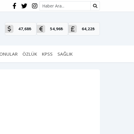
Site içi arama
47,68₺
54,96₺
64,22₺
KONULAR
ÖZLÜK
KPSS
SAĞLIK