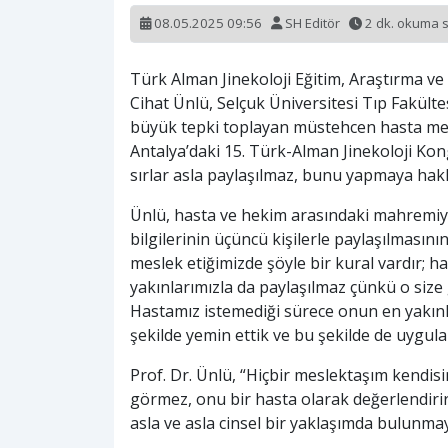
08.05.2025 09:56
SH Editör
2 dk. okuma 
Türk Alman Jinekoloji Eğitim, Araştırma v
Cihat Ünlü, Selçuk Üniversitesi Tıp Fakülte
büyük tepki toplayan müstehcen hasta mes
Antalya’daki 15. Türk-Alman Jinekoloji Kong
sırlar asla paylaşılmaz, bunu yapmaya hakk
Ünlü, hasta ve hekim arasındaki mahremiy
bilgilerinin üçüncü kişilerle paylaşılmasını
meslek etiğimizde şöyle bir kural vardır; hast
yakınlarımızla da paylaşılmaz çünkü o size 
Hastamız istemediği sürece onun en yakın
şekilde yemin ettik ve bu şekilde de uygulam
Prof. Dr. Ünlü, “Hiçbir meslektaşım kendisin
görmez, onu bir hasta olarak değerlendiri
asla ve asla cinsel bir yaklaşımda bulunma