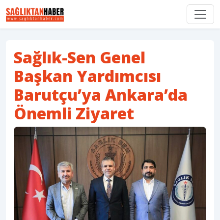
Sağlık-Sen Genel
Başkan Yardımcısı
Barutçu’ya Ankara’da
Önemli Ziyaret