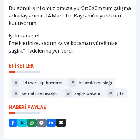
Bu gönül işini omuz omuza yürüttüğüm tüm çalışma
arkadaşlarımın 14 Mart Tıp Bayramı’nı yürekten
kutluyorum.
İyi ki varsınız!
Emeklerinize, sabrınıza ve kocaman yüreğinize
sağlık.” ifadelerine yer verdi.
ETİKETLER
#
14 mart tıp bayramı
#
hekimlik mesleği
#
kemal memişoğlu
#
sağlık bakanı
#
şifa
HABERİ PAYLAŞ