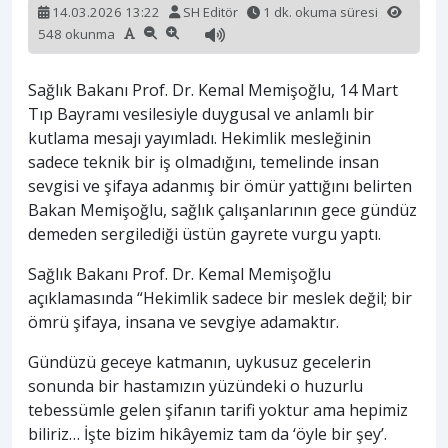
14.03.2026 13:22
SH Editör
1 dk. okuma süresi
548 okunma
Sağlık Bakanı Prof. Dr. Kemal Memişoğlu, 14 Mart
Tıp Bayramı vesilesiyle duygusal ve anlamlı bir
kutlama mesajı yayımladı. Hekimlik mesleğinin
sadece teknik bir iş olmadığını, temelinde insan
sevgisi ve şifaya adanmış bir ömür yattığını belirten
Bakan Memişoğlu, sağlık çalışanlarının gece gündüz
demeden sergilediği üstün gayrete vurgu yaptı.
Sağlık Bakanı Prof. Dr. Kemal Memişoğlu
açıklamasında “Hekimlik sadece bir meslek değil; bir
ömrü şifaya, insana ve sevgiye adamaktır.
Gündüzü geceye katmanın, uykusuz gecelerin
sonunda bir hastamızın yüzündeki o huzurlu
tebessümle gelen şifanın tarifi yoktur ama hepimiz
biliriz… İşte bizim hikâyemiz tam da ‘öyle bir şey’.