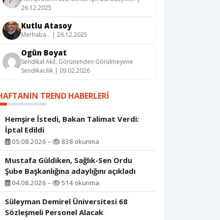
26.12.2025
Kutlu Atasoy
Merhaba… | 26.12.2025
Ogün Boyat
Sendikal Akıl: Görünenden Görülmeyene
Sendikacılık | 09.02.2026
HAFTANIN TREND HABERLERI
Hemşire İstedi, Bakan Talimat Verdi:
İptal Edildi
05.08.2026 –
838 okunma
Mustafa Güldiken, Sağlık-Sen Ordu
Şube Başkanlığına adaylığını açıkladı
04.08.2026 –
514 okunma
Süleyman Demirel Üniversitesi 68
Sözleşmeli Personel Alacak