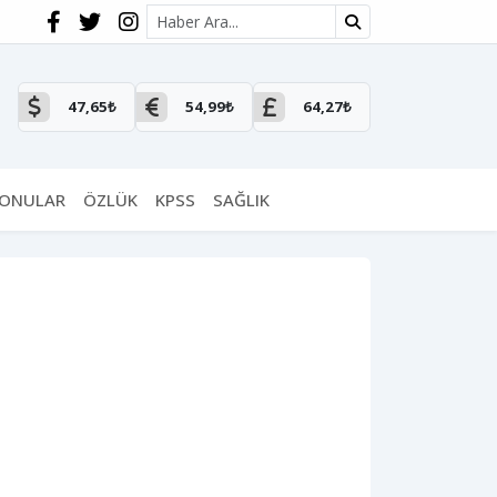
Site içi arama
47,65₺
54,99₺
64,27₺
KONULAR
ÖZLÜK
KPSS
SAĞLIK