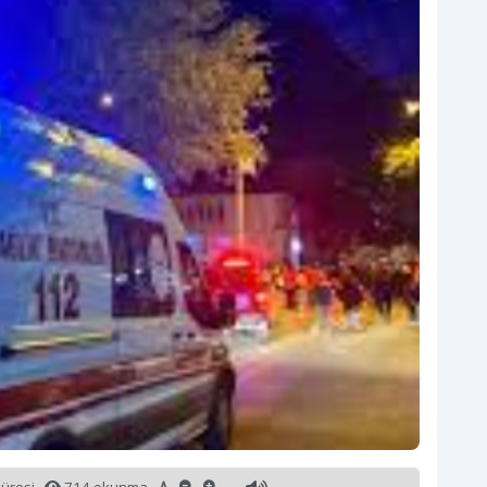
süresi
714 okunma