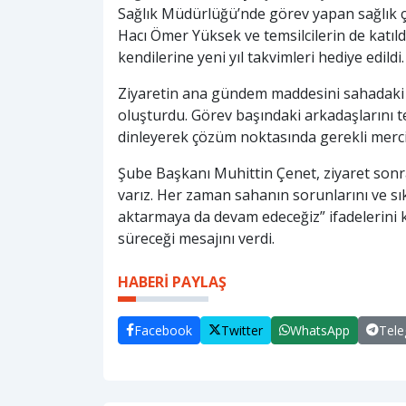
Sağlık Müdürlüğü’nde görev yapan sağlık ça
Hacı Ömer Yüksek ve temsilcilerin de katıldığ
kendilerine yeni yıl takvimleri hediye edildi.
Ziyaretin ana gündem maddesini sahadaki ça
oluşturdu. Görev başındaki arkadaşlarını te
dinleyerek çözüm noktasında gerekli mercil
Şube Başkanı Muhittin Çenet, ziyaret sonras
varız. Her zaman sahanın sorunlarını ve sıkın
aktarmaya da devam edeceğiz” ifadelerini 
süreceği mesajını verdi.
HABERİ PAYLAŞ
Facebook
Twitter
WhatsApp
Tel