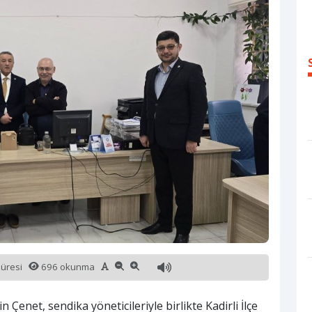
süresi
696 okunma
enet, sendika yöneticileriyle birlikte Kadirli İlçe