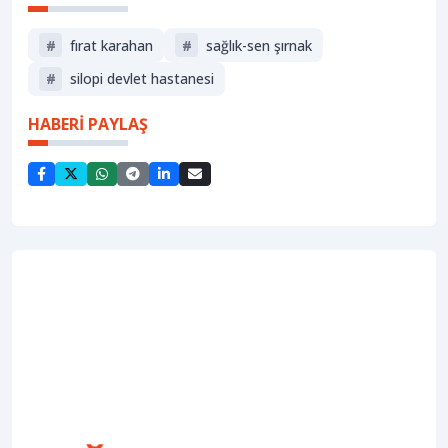
#
fırat karahan
#
sağlık-sen şırnak
#
silopi devlet hastanesi
HABERİ PAYLAŞ