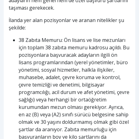
adayların hem genel hem de özel başvuru şartlarını
taşıması gerekecek.
İlanda yer alan pozisyonlar ve aranan nitelikler şu
şekilde:
38 Zabıta Memuru: Ön lisans ve lise mezunları
için toplam 38 zabıta memuru kadrosu açıldı. Bu
pozisyonlara başvuracak adayların ilgili ön
lisans programlarından (yerel yönetimler, büro
yönetimi, sosyal hizmetler, halkla ilişkiler,
muhasebe, adalet, çevre koruma ve kontrol,
çevre temizliği ve denetimi, bilgisayar
programcılığı, acil durum ve afet yönetimi, çevre
sağlığı) veya herhangi bir ortaöğretim
kurumundan mezun olması gerekiyor. Ayrıca,
en az (B) veya (A2) sınıfı sürücü belgesine sahip
olmak ve 30 yaşını doldurmamış olmak gibi özel
şartlar da aranıyor. Zabıta memurluğu için
başvuranların boy ve kilo şartlarını da