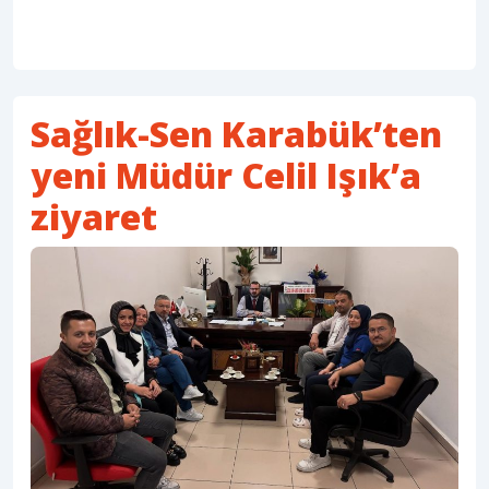
Sağlık-Sen Karabük’ten
yeni Müdür Celil Işık’a
ziyaret