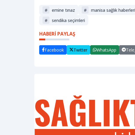
#
emine tınaz
#
manisa sağlık haberler
#
sendika seçimleri
HABERİ PAYLAŞ
Facebook
Twitter
WhatsApp
Tel