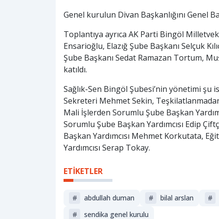
Genel kurulun Divan Başkanlığını Genel B
Toplantıya ayrıca AK Parti Bingöl Milletve
Ensarioğlu, Elazığ Şube Başkanı Selçuk Kıl
Şube Başkanı Sedat Ramazan Tortum, Muş
katıldı.
Sağlık-Sen Bingöl Şubesi’nin yönetimi şu i
Sekreteri Mehmet Sekin, Teşkilatlanmadan
Mali İşlerden Sorumlu Şube Başkan Yardım
Sorumlu Şube Başkan Yardımcısı Edip Çif
Başkan Yardımcısı Mehmet Korkutata, Eğit
Yardımcısı Serap Tokay.
ETİKETLER
#
abdullah duman
#
bilal arslan
#
#
sendika genel kurulu