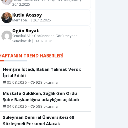
26.12.2025
Kutlu Atasoy
Merhaba… | 26.12.2025
Ogün Boyat
Sendikal Akıl: Görünenden Görülmeyene
Sendikacılık | 09.02.2026
HAFTANIN TREND HABERLERI
Hemşire İstedi, Bakan Talimat Verdi:
İptal Edildi
05.08.2026 –
928 okunma
Mustafa Güldiken, Sağlık-Sen Ordu
Şube Başkanlığına adaylığını açıkladı
04.08.2026 –
588 okunma
Süleyman Demirel Üniversitesi 68
Sözleşmeli Personel Alacak