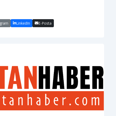
egram
LinkedIn
E-Posta