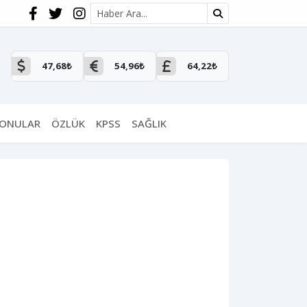
Site içi arama
47,68₺
54,96₺
64,22₺
KONULAR
ÖZLÜK
KPSS
SAĞLIK