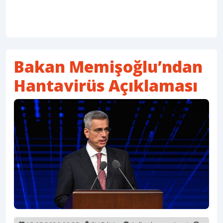
Bakan Memişoğlu’ndan
Hantavirüs Açıklaması