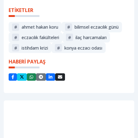
ETİKETLER
#
ahmet hakan koru
#
bilimsel eczacılık günü
#
eczacılık fakülteleri
#
ilaç harcamaları
#
istihdam krizi
#
konya eczacı odası
HABERİ PAYLAŞ