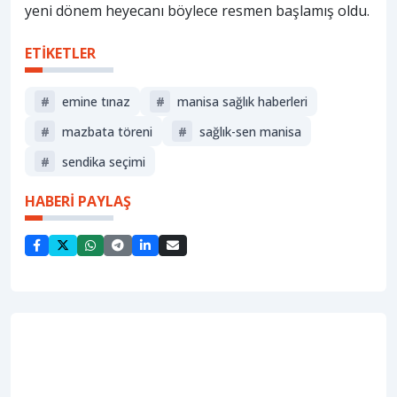
yeni dönem heyecanı böylece resmen başlamış oldu.
ETİKETLER
#
emine tınaz
#
manisa sağlık haberleri
#
mazbata töreni
#
sağlık-sen manisa
#
sendika seçimi
HABERİ PAYLAŞ