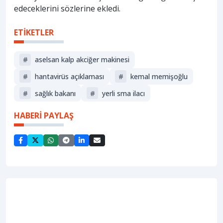
edeceklerini sözlerine ekledi.
ETİKETLER
#
aselsan kalp akciğer makinesi
#
hantavirüs açıklaması
#
kemal memişoğlu
#
sağlık bakanı
#
yerli sma ilacı
HABERİ PAYLAŞ