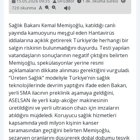
15.05.2026 09:35
SH Editör
1 dk. okuma süresi
720 okunma
Sağlık Bakanı Kemal Memişoğlu, katıldığı canlı
yayında kamuoyunu meşgul eden Hantavirüs
iddialarına açıklık getirerek Türkiye’de herhangi bir
salgın riskinin bulunmadığını duyurdu. Testi yapılan
vatandaşların sonuçlarının negatif çıktığını belirten
Memişoğlu, spekülasyonlar yerine resmi
açıklamaların dikkate alınması gerektiğini vurguladı.
“Üreten Sağlık” modeliyle Türkiye’nin sağlık
teknolojilerinde devrim yaptığını ifade eden Bakan,
yerli SMA ilacının preklinik aşamaya geldiğini,
ASELSAN ile yerli kalp-akciğer makinesinin
üretildiğini ve yerli ultrason cihazı için imzaların
atıldığını müjdeledi. Koruyucu sağlık hizmetleri
kapsamında yedi milyon kişinin kanser
taramasından geçtiğini belirten Memişoğlu,
sezaryen oranlarını düşürerek doğal doğumu teşvik