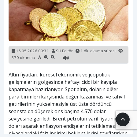
15.05.2026 09:31
SH Editör
1 dk. okuma süresi
370 okunma
Altın fiyatları, küresel ekonomik ve jeopolitik
gelişmelerin gölgesinde haftayı ciddi bir kayıpla
kapatmaya hazırlanıyor. Spot altın, doların diğer
para birimleri karşısında değer kazanması ve tahvil
getirilerinin yükselmesiyle üst üste dördüncü
seansta da düşerek ons başına 4.570 dolar
seviyesine geriledi. Brent petrolün varil fiyatının 106
doları aşarak enflasyon endişelerini tetiklemesi,
piyasalardaki faiz indirimi beklentilerini zayıflatırken