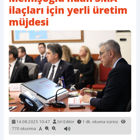
ilaçları için yerli üretim
müjdesi
14.08.2025 10:47
SH Editör
1 dk. okuma süresi
770 okunma