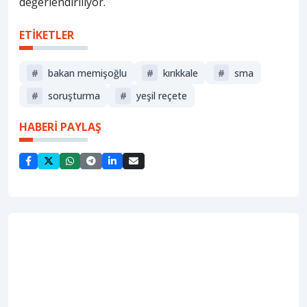
değerlendiriliyor.
ETİKETLER
#
bakan memişoğlu
#
kırıkkale
#
sma
#
soruşturma
#
yeşil reçete
HABERİ PAYLAŞ