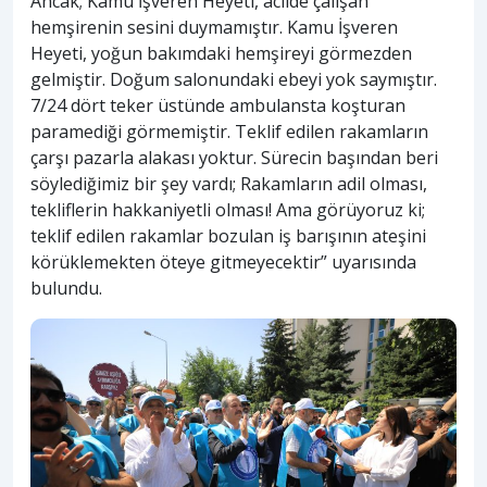
Ancak; Kamu İşveren Heyeti, acilde çalışan
hemşirenin sesini duymamıştır. Kamu İşveren
Heyeti, yoğun bakımdaki hemşireyi görmezden
gelmiştir. Doğum salonundaki ebeyi yok saymıştır.
7/24 dört teker üstünde ambulansta koşturan
paramediği görmemiştir. Teklif edilen rakamların
çarşı pazarla alakası yoktur. Sürecin başından beri
söylediğimiz bir şey vardı; Rakamların adil olması,
tekliflerin hakkaniyetli olması! Ama görüyoruz ki;
teklif edilen rakamlar bozulan iş barışının ateşini
körüklemekten öteye gitmeyecektir” uyarısında
bulundu.