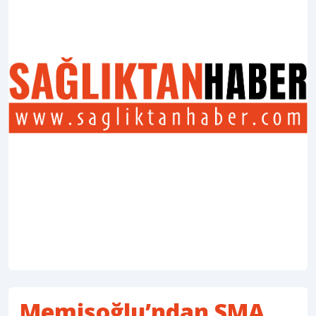
Memişoğlu’ndan SMA