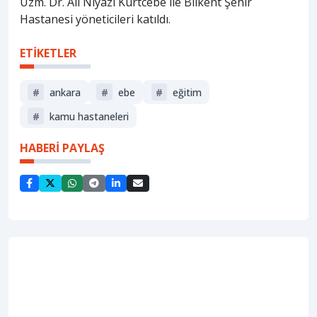
Uzm. Dr. Ali Niyazi Kurtcebe ile Bilkent Şehir
Hastanesi yöneticileri katıldı.
ETİKETLER
#
ankara
#
ebe
#
eğitim
#
kamu hastaneleri
HABERİ PAYLAŞ