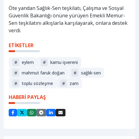
Öte yandan Sağlık-Sen teşkilatı, Çalışma ve Sosyal
Güvenlik Bakanlığı önüne yürüyen Emekli Memur-
Sen teşkilatını alkışlarla karşılayarak, onlara destek
verdi.
ETİKETLER
#
eylem
#
kamu işvereni
#
mahmut faruk doğan
#
sağlık-sen
#
toplu sözleşme
#
zam
HABERİ PAYLAŞ