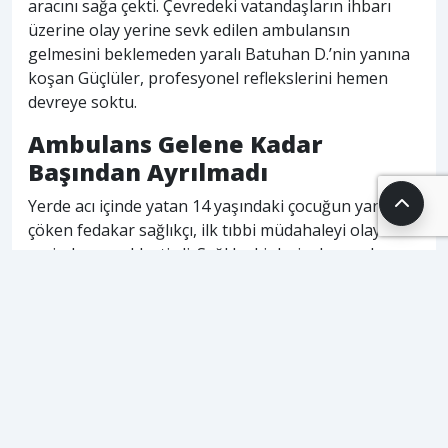
aracını sağa çekti. Çevredeki vatandaşların ihbarı
üzerine olay yerine sevk edilen ambulansın
gelmesini beklemeden yaralı Batuhan D.’nin yanına
koşan Güçlüler, profesyonel reflekslerini hemen
devreye soktu.
Ambulans Gelene Kadar
Başından Ayrılmadı
Yerde acı içinde yatan 14 yaşındaki çocuğun yanına
çöken fedakar sağlıkçı, ilk tıbbi müdahaleyi olay
yerinde gerçekleştirdi. Sağlık ekipleri adrese ulaşana
kadar yaralının durumunu kontrol altında tutan ve
ona moral veren Güçlüler, meslektaşlarının
gelmesiyle birlikte Batuhan D.’nin ambulansa
bindirilmesine de yardım etti. Küçük çocuğun
hastaneye güvenle sevk edilmesinin ardından genç
sağlıkçı, tekrar aracına binerek evinin yolunu tuttu.
Kazanın ardından hastaneye kaldırılan Batuhan D.
tedavi altına alınırken, otomobil sürücüsü emniyet