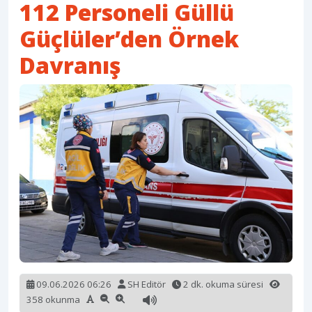
112 Personeli Güllü
Güçlüler’den Örnek
Davranış
09.06.2026 06:26
SH Editör
2 dk. okuma süresi
358 okunma