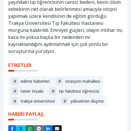
yaşındaki tıp öğrencisinin cansız bedeni, kesin ölüm
sebebinin net olarak belirlenmesi amacıyla otopsi
yapılmak üzere kendisinin de eğitim gördüğü
Trakya Üniversitesi Tıp Fakültesi Hastanesi
morguna kaldırıldı. Emniyet güçleri, olayın intihar mı,
kaza mı yoksa başka bir nedenden mi
kaynaklandığını aydınlatmak için çok yönlü bir
soruşturma yürütyor.
ETİKETLER
#
edirne haberleri
#
i̇stasyon mahallesi
#
taner tiryaki
#
tıp fakültesi öğrencisi
#
trakya üniversitesi
#
yüksekten düşme
HABERİ PAYLAŞ