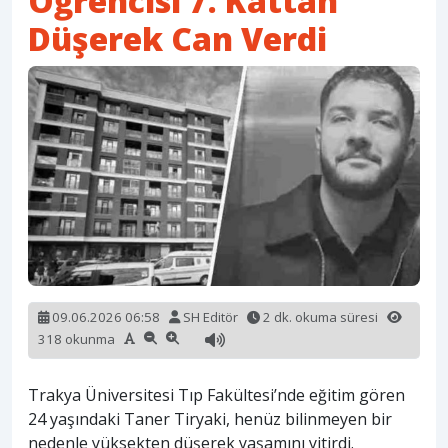
Öğrencisi 7. Kattan
Düşerek Can Verdi
09.06.2026 06:58
SH Editör
2 dk. okuma süresi
318 okunma
Trakya Üniversitesi Tıp Fakültesi’nde eğitim gören
24 yaşındaki Taner Tiryaki, henüz bilinmeyen bir
nedenle yüksekten düşerek yaşamını yitirdi.