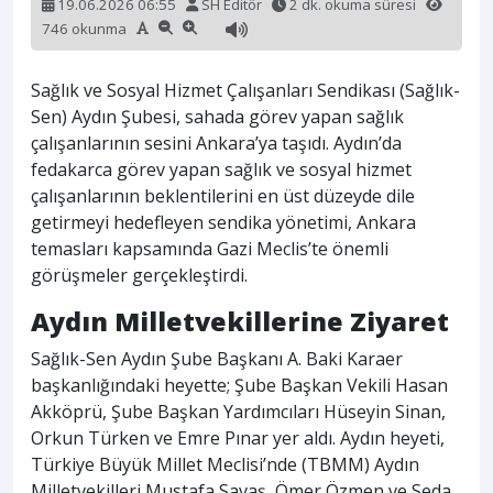
19.06.2026 06:55
SH Editör
2 dk. okuma süresi
746 okunma
Sağlık ve Sosyal Hizmet Çalışanları Sendikası (Sağlık-
Sen) Aydın Şubesi, sahada görev yapan sağlık
çalışanlarının sesini Ankara’ya taşıdı. Aydın’da
fedakarca görev yapan sağlık ve sosyal hizmet
çalışanlarının beklentilerini en üst düzeyde dile
getirmeyi hedefleyen sendika yönetimi, Ankara
temasları kapsamında Gazi Meclis’te önemli
görüşmeler gerçekleştirdi.
Aydın Milletvekillerine Ziyaret
Sağlık-Sen Aydın Şube Başkanı A. Baki Karaer
başkanlığındaki heyette; Şube Başkan Vekili Hasan
Akköprü, Şube Başkan Yardımcıları Hüseyin Sinan,
Orkun Türken ve Emre Pınar yer aldı. Aydın heyeti,
Türkiye Büyük Millet Meclisi’nde (TBMM) Aydın
Milletvekilleri Mustafa Savaş, Ömer Özmen ve Seda