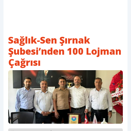
Sağlık-Sen Şırnak
Şubesi’nden 100 Lojman
Çağrısı