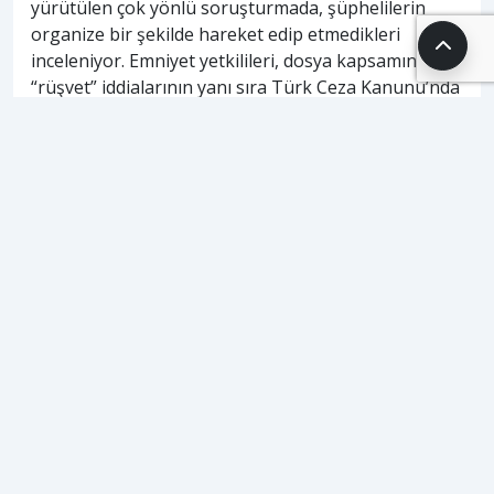
yürütülen çok yönlü soruşturmada, şüphelilerin
organize bir şekilde hareket edip etmedikleri
inceleniyor. Emniyet yetkilileri, dosya kapsamında
“rüşvet” iddialarının yanı sıra Türk Ceza Kanunu’nda
yer alan “çocuk düşürtme” suçu yönünden de detaylı
bir geriye dönük araştırma ve tıbbi inceleme
yapıldığını kaydetti.
ETİKETLER
#
kaçakçılık ve organize suçlar
#
kadın doğum uzmanı
#
rüşvet soruşturması
#
zonguldak hastane operasyonu
HABERİ PAYLAŞ