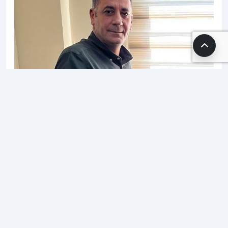
07.08.2025 09:45
SH Editör
2 dk. okuma süresi
1046 okunma
Düşük teklifler nedeniyle Sağlık-Sen Şanlıurfa
Şubesi’nin net duruşu, Harran Üniversitesi
personeli için düzenlenen banka promosyon
ihalesinin iptal edildi. Şube Başkanı Abdulkadir
Yabir, kamu çalışanları ile işçiler arasındaki
uçurumun derinleştiğini belirterek, “220 bin TL’nin
altı bizim için kabul edilemez” diyerek bankaların