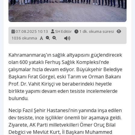
07.08.2025 10:13
SH Editör
1 dk. okuma süresi
1036 okunma
Kahramanmaraş’ın sağlık altyapısını güçlendirecek
olan 600 yataklı Ferhuş Sağlık Kompleksi’nde
çalışmalar hızla devam ediyor. Büyükşehir Belediye
Başkanı Fırat Görgel, eski Tarım ve Orman Bakanı
Prof. Dr. Vahit Kirişçi ve beraberindeki heyetle
birlikte yapımı devam eden tesiste incelemelerde
bulundu.
Necip Fazıl Şehir Hastanesi’nin yanında inşa edilen
dev tesiste, ince işçilikler önemli bir aşamaya geldi.
Ziyarete, AK Parti milletvekilleri Ömer Oruç Bilal
Debgici ve Mevlüt Kurt, İl Başkanı Muhammed