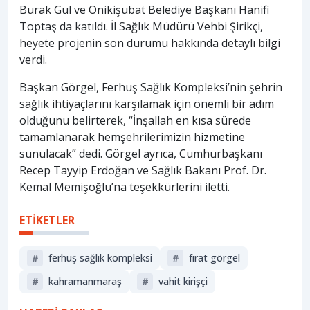
Burak Gül ve Onikişubat Belediye Başkanı Hanifi
Toptaş da katıldı. İl Sağlık Müdürü Vehbi Şirikçi,
heyete projenin son durumu hakkında detaylı bilgi
verdi.
Başkan Görgel, Ferhuş Sağlık Kompleksi’nin şehrin
sağlık ihtiyaçlarını karşılamak için önemli bir adım
olduğunu belirterek, “İnşallah en kısa sürede
tamamlanarak hemşehrilerimizin hizmetine
sunulacak” dedi. Görgel ayrıca, Cumhurbaşkanı
Recep Tayyip Erdoğan ve Sağlık Bakanı Prof. Dr.
Kemal Memişoğlu’na teşekkürlerini iletti.
ETİKETLER
#
ferhuş sağlık kompleksi
#
fırat görgel
#
kahramanmaraş
#
vahit kirişçi