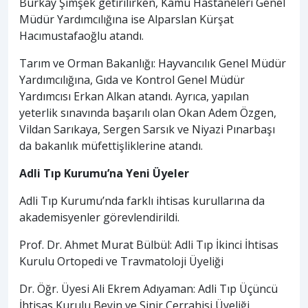
Burkay Şimşek getirilirken, Kamu Hastaneleri Genel
Müdür Yardımcılığına ise Alparslan Kürşat
Hacımustafaoğlu atandı.
Tarım ve Orman Bakanlığı: Hayvancılık Genel Müdür
Yardımcılığına, Gıda ve Kontrol Genel Müdür
Yardımcısı Erkan Alkan atandı. Ayrıca, yapılan
yeterlik sınavında başarılı olan Okan Adem Özgen,
Vildan Sarıkaya, Sergen Sarsık ve Niyazi Pınarbaşı
da bakanlık müfettişliklerine atandı.
Adli Tıp Kurumu’na Yeni Üyeler
Adli Tıp Kurumu’nda farklı ihtisas kurullarına da
akademisyenler görevlendirildi.
Prof. Dr. Ahmet Murat Bülbül: Adli Tıp İkinci İhtisas
Kurulu Ortopedi ve Travmatoloji Üyeliği
Dr. Öğr. Üyesi Ali Ekrem Adıyaman: Adli Tıp Üçüncü
İhtisas Kurulu Beyin ve Sinir Cerrahisi Üyeliği