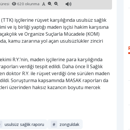
süresi
620 okunma
K) işçilerine rüşvet karşılığında usulsüz sağlık
mi ve iş birliği yaptığı maden işçisi hakim karşısına
açakçılık ve Organize Suçlarla Mücadele (KOM)
nda, kamu zararına yol açan usulsüzlükler zinciri
kimi R.Y.’nin, maden işçilerine para karşılığında
porları verdiği tespit edildi. Daha önce İl Sağlık
n doktor R.Y. ile rüşvet verdiği öne sürülen maden
vk edildi. Soruşturma kapsamında MASAK raporları da
tleri üzerinden haksız kazancın boyutu mercek
#
usulsüz sağlık raporu
#
zonguldak