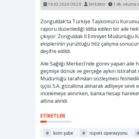
19.02.2026 09:29
SH Editör
1 dk. okuma 
Zonguldak’ta Türkiye Taşkömürü Kurumu (TT
raporu düzenlediği iddia edilen bir aile heki
çıkıyor. Zonguldak İl Emniyet Müdürlüğü K
ekiplerinin yürüttüğü titiz çalışma sonucu
deşifre edildi.
Aile Sağlığı Merkezi’nde görev yapan aile he
geçmişe dönük ve gerçeğe aykırı istirahat ra
Müdürlüğü tarafından sözleşmesi feshedile
işçisi S.A. gözaltına alınarak adliyeye se
incelemeye alınırken, banka hesap hareke
altına alındı.
ETİKETLER
#
kom şube
#
rüşvet operasyonu