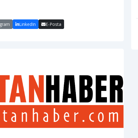
egram
LinkedIn
E-Posta