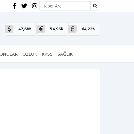
Site içi arama
47,68₺
54,96₺
64,22₺
KONULAR
ÖZLÜK
KPSS
SAĞLIK