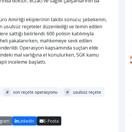
ında doktor, eczacı ve sağlık çalışanlarının da
o Amirliği ekiplerinin takibi sonucu; şebekenin,
n usulsüz reçeteler düzenlediği ve temin edilen
re sattığı belirlendi. 600 polisin katılımıyla
heli yakalanırken, mahkemeye sevk edilen
önderildi. Operasyon kapsamında suçtan elde
rindeki mal varlığına el konulurken, SGK kamu
plı inceleme başlattı.
#
son reçete operasyonu
#
usulsüz reçete
egram
LinkedIn
E-Posta