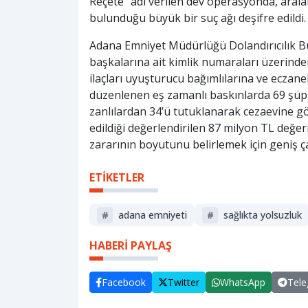
Reçete” adı verilen dev operasyonda, aralar
bulunduğu büyük bir suç ağı deşifre edildi.
Adana Emniyet Müdürlüğü Dolandırıcılık Bür
başkalarına ait kimlik numaraları üzerinde
ilaçları uyuşturucu bağımlılarına ve eczanele
düzenlenen eş zamanlı baskınlarda 69 şüp
zanlılardan 34’ü tutuklanarak cezaevine g
edildiği değerlendirilen 87 milyon TL değe
zararının boyutunu belirlemek için geniş ça
ETİKETLER
#
adana emniyeti
#
sağlıkta yolsuzluk
HABERİ PAYLAŞ
Facebook
Twitter
WhatsApp
Tel