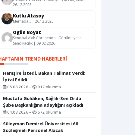
26.12.2025
Kutlu Atasoy
Merhaba… | 26.12.2025
Ogün Boyat
Sendikal Akıl: Görünenden Görülmeyene
Sendikacılık | 09.02.2026
HAFTANIN TREND HABERLERI
Hemşire İstedi, Bakan Talimat Verdi:
İptal Edildi
05.08.2026 –
912 okunma
Mustafa Güldiken, Sağlık-Sen Ordu
Şube Başkanlığına adaylığını açıkladı
04.08.2026 –
572 okunma
Süleyman Demirel Üniversitesi 68
Sözleşmeli Personel Alacak