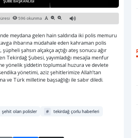
süresi
596 okunma
i’nde meydana gelen hain saldırıda iki polis memuru
ı kavga ihbarına müdahale eden kahraman polis
şüpheli şahsın alçakça açtığı ateş sonucu ağır
-Sen Tekirdağ Şubesi, yayımladığı mesajla menfur
rine yönelik şiddetin toplumsal huzura ve devlete
endika yönetimi, aziz şehitlerimize Allah’tan
na ve Türk milletine başsağlığı ile sabır diledi.
şehit olan polisler
#
tekirdağ çorlu haberleri