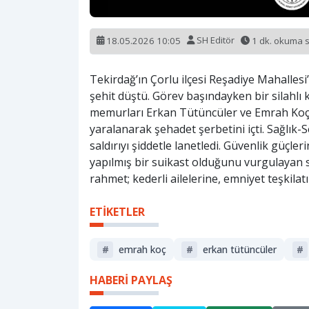
18.05.2026 10:05
SH Editör
1 dk. okuma 
Tekirdağ’ın Çorlu ilçesi Reşadiye Mahalles
şehit düştü. Görev başındayken bir silahl
memurları Erkan Tütüncüler ve Emrah Koç, 
yaralanarak şehadet şerbetini içti. Sağlık
saldırıyı şiddetle lanetledi. Güvenlik güçle
yapılmış bir suikast olduğunu vurgulayan s
rahmet; kederli ailelerine, emniyet teşkilatı
ETİKETLER
#
emrah koç
#
erkan tütüncüler
#
HABERİ PAYLAŞ