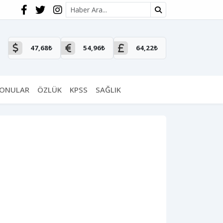
Site içi arama
47,68₺
54,96₺
64,22₺
KONULAR
ÖZLÜK
KPSS
SAĞLIK