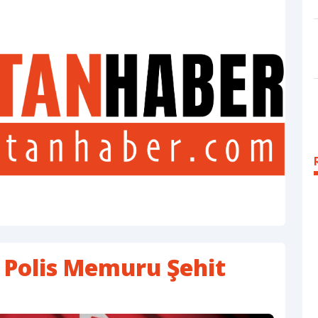
 Polis Memuru Şehit