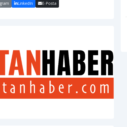
egram
LinkedIn
E-Posta