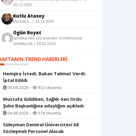
26.12.2025
Kutlu Atasoy
Merhaba… | 26.12.2025
Ogün Boyat
Sendikal Akıl: Görünenden Görülmeyene
Sendikacılık | 09.02.2026
HAFTANIN TREND HABERLERI
Hemşire İstedi, Bakan Talimat Verdi:
İptal Edildi
05.08.2026 –
922 okunma
Mustafa Güldiken, Sağlık-Sen Ordu
Şube Başkanlığına adaylığını açıkladı
04.08.2026 –
574 okunma
Süleyman Demirel Üniversitesi 68
Sözleşmeli Personel Alacak