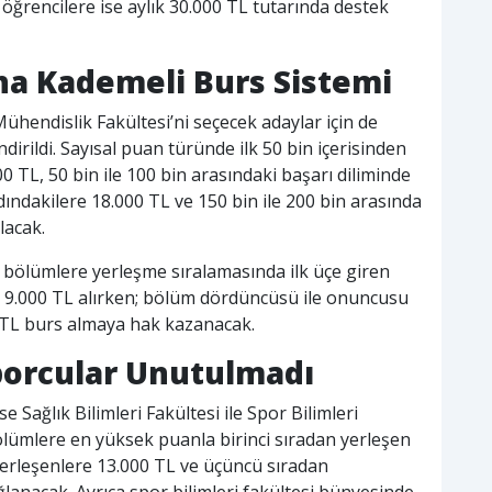
 öğrencilere ise aylık 30.000 TL tutarında destek
na Kademeli Burs Sistemi
hendislik Fakültesi’ni seçecek adaylar için de
ndirildi. Sayısal puan türünde ilk 50 bin içerisinden
0 TL, 50 bin ile 100 bin arasındaki başarı diliminde
dındakilere 18.000 TL ve 150 bin ile 200 bin arasında
lacak.
bölümlere yerleşme sıralamasında ilk üçe giren
ve 9.000 TL alırken; bölüm dördüncüsü ile onuncusu
0 TL burs almaya hak kazanacak.
Sporcular Unutulmadı
e Sağlık Bilimleri Fakültesi ile Spor Bilimleri
ölümlere en yüksek puanla birinci sıradan yerleşen
 yerleşenlere 13.000 TL ve üçüncü sıradan
ğlanacak. Ayrıca spor bilimleri fakültesi bünyesinde