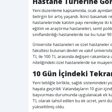
Hastane Türlerine Gör
Yeni düzenleme kapsamında, ocak ayından 
belirgin bir artış yaşandı. İkinci basamak r
hastanelerinde katılım payı neredeyse iki k
eğitim ve araştırma hastaneleri, semt poli
sınıflandırdığı hastanelerde ise bu tutar 90
Üniversite hastaneleri ve özel hastaneler de 
fakültesi bulunan devlet ve vakıf üniversi
TL ile 100 TL arasında değişen rakamlara u
niteliğindeki özel hastanelerde ise muayen
10 Gün İçindeki Tekra
Yeni tebliğle birlikte, sağlık sistemindeki
hayata geçirildi. Vatandaşların 10 gün için
başvurması durumunda uygulanacak ek katıl
TL olarak tahsil edilen bu ek ücret, yeni d
yükseltilmiş oldu.