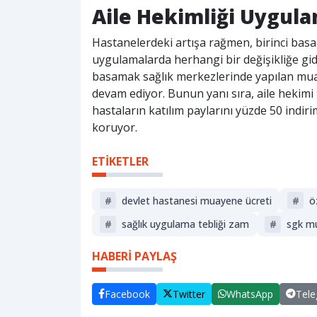
Aile Hekimliği Uygul
Hastanelerdeki artışa rağmen, birinci basa
uygulamalarda herhangi bir değişikliğe gidi
basamak sağlık merkezlerinde yapılan mua
devam ediyor. Bunun yanı sıra, aile hekim
hastaların katılım paylarını yüzde 50 indiri
koruyor.
ETİKETLER
#
devlet hastanesi muayene ücreti
#
ö
#
sağlık uygulama tebliği zam
#
sgk mu
HABERİ PAYLAŞ
Facebook
Twitter
WhatsApp
Tel