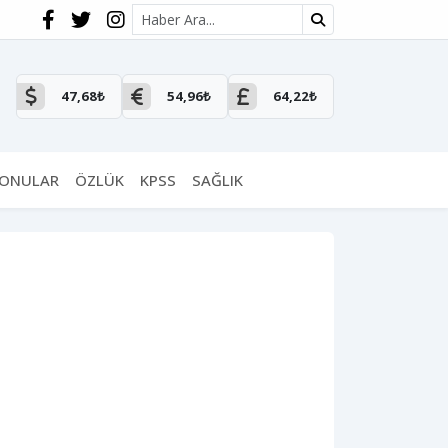
Site içi arama
47,68₺
54,96₺
64,22₺
KONULAR
ÖZLÜK
KPSS
SAĞLIK