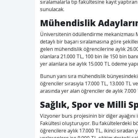
sıralamalarla tıp fakültesine kayıt yaptıran
sunulacak.
Mühendislik Adayları
Üniversitenin ödüllendirme mekanizması Mü
detaylı bir başarı sıralamasına göre şekille
gelen mühendislik öğrencilerine aylık 26.00
olanlara 21.000 TL, 100 bin ile 150 bin ban
yer alanlara ise aylık 15.000 TL ödeme yapı
Bunun yanı sıra mühendislik bünyesindeki 
öğrenciler sırasıyla 17.000 TL, 13.000 TL 
arasında yer alan öğrenciler de aylık 7.00
Sağlık, Spor ve Milli 
Vizyoner burs projesinin bir diğer ayağını is
Fakültesi oluşturuyor. Bu fakültelerdeki b
öğrencilere aylık 17.000 TL, ikinci sıradan
yerleşenlere ise 9.000 TL eğitim desteği sa