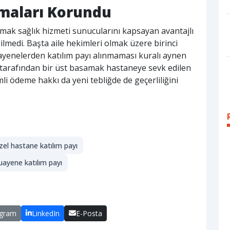
amaları Korundu
mak sağlık hizmeti sunucularını kapsayan avantajlı
lmedi. Başta aile hekimleri olmak üzere birinci
yenelerden katılım payı alınmaması kuralı aynen
i tarafından bir üst basamak hastaneye sevk edilen
mli ödeme hakkı da yeni tebliğde de geçerliliğini
zel hastane katılım payı
ayene katılım payı
egram
LinkedIn
E-Posta