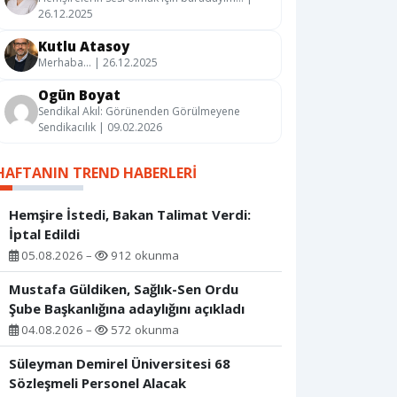
26.12.2025
Kutlu Atasoy
Merhaba… | 26.12.2025
Ogün Boyat
Sendikal Akıl: Görünenden Görülmeyene
Sendikacılık | 09.02.2026
HAFTANIN TREND HABERLERI
Hemşire İstedi, Bakan Talimat Verdi:
İptal Edildi
05.08.2026 –
912 okunma
Mustafa Güldiken, Sağlık-Sen Ordu
Şube Başkanlığına adaylığını açıkladı
04.08.2026 –
572 okunma
Süleyman Demirel Üniversitesi 68
Sözleşmeli Personel Alacak