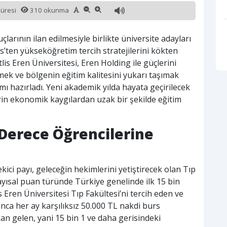
süresi
310 okunma
arının ilan edilmesiyle birlikte üniversite adayları
is’ten yükseköğretim tercih stratejilerini kökten
lis Eren Üniversitesi, Eren Holding ile güçlerini
kmek ve bölgenin eğitim kalitesini yukarı taşımak
ı hazırladı. Yeni akademik yılda hayata geçirilecek
lerin ekonomik kaygılardan uzak bir şekilde eğitim
 Derece Öğrencilerine
ici payı, geleceğin hekimlerini yetiştirecek olan Tıp
 sayısal puan türünde Türkiye genelinde ilk 15 bin
is Eren Üniversitesi Tıp Fakültesi’ni tercih eden ve
nca her ay karşılıksız 50.000 TL nakdi burs
dan gelen, yani 15 bin 1 ve daha gerisindeki