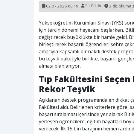
02.07.2026 08:19
SH Editör
3 dk. okuma 
Yükseköğretim Kurumları Sınavı (YKS) sonuçl
için tercih dönemi heyecanı başlarken, Bitl
değiştirecek büyüklükte bir hamle geldi. Bit
birleştirerek başarılı öğrencileri şehre çe
amacıyla kapsamlı bir nakdi destek program
bu teşvik paketiyle birlikte, başarılı genç
alması planlanıyor.
Tıp Fakültesini Seçen
Rekor Teşvik
Açıklanan destek programında en dikkat çek
Fakültesi aldı. Belirlenen kriterlere göre,
başarı sıralaması içerisinde yer alarak Bitl
yerleşen öğrencilere, eğitim hayatları boyu
verilecek. İlk 15 bin barajının hemen ardın