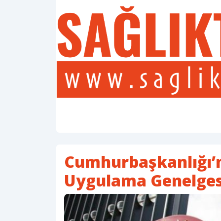
Cumhurbaşkanlığı’n
Uygulama Genelges