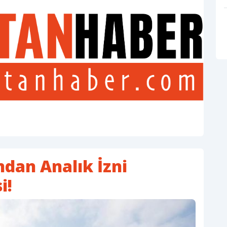
dan Analık İzni
i!