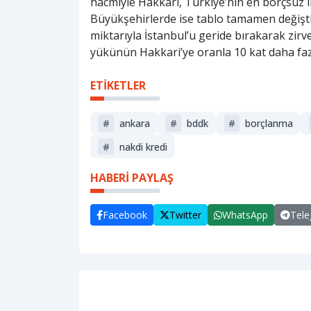
hacmiyle Hakkari, Türkiye’nin en borçsuz ili
Büyükşehirlerde ise tablo tamamen değişti.
miktarıyla İstanbul’u geride bırakarak zirv
yükünün Hakkari’ye oranla 10 kat daha fa
ETİKETLER
#
ankara
#
bddk
#
borçlanma
#
nakdi kredi
HABERİ PAYLAŞ
Facebook
Twitter
WhatsApp
Tel