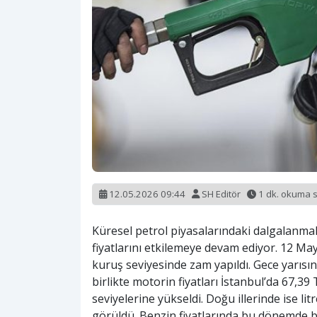
12.05.2026 09:44
SH Editör
1 dk. okuma 
Küresel petrol piyasalarındaki dalgalanmal
fiyatlarını etkilemeye devam ediyor. 12 Mayıs
kuruş seviyesinde zam yapıldı. Gece yarısı
birlikte motorin fiyatları İstanbul’da 67,39
seviyelerine yükseldi. Doğu illerinde ise lit
görüldü. Benzin fiyatlarında bu dönemde b