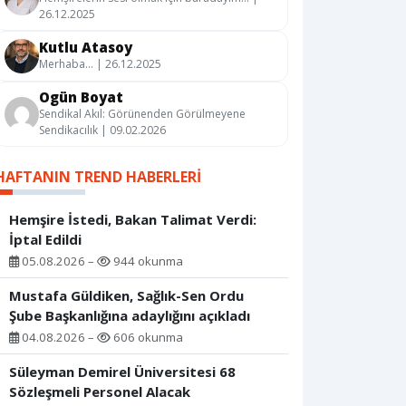
26.12.2025
Kutlu Atasoy
Merhaba… | 26.12.2025
Ogün Boyat
Sendikal Akıl: Görünenden Görülmeyene
Sendikacılık | 09.02.2026
HAFTANIN TREND HABERLERI
Hemşire İstedi, Bakan Talimat Verdi:
İptal Edildi
05.08.2026 –
944 okunma
Mustafa Güldiken, Sağlık-Sen Ordu
Şube Başkanlığına adaylığını açıkladı
04.08.2026 –
606 okunma
Süleyman Demirel Üniversitesi 68
Sözleşmeli Personel Alacak