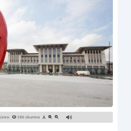
süresi
386 okunma