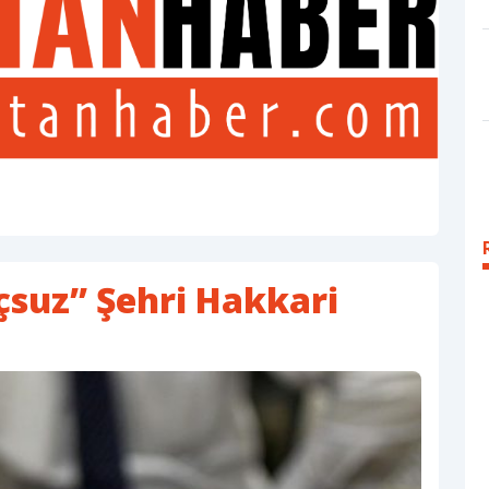
çsuz” Şehri Hakkari