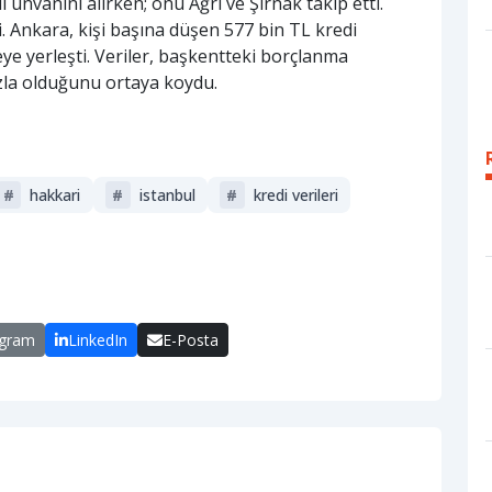
 unvanını alırken; onu Ağrı ve Şırnak takip etti.
 Ankara, kişi başına düşen 577 bin TL kredi
eye yerleşti. Veriler, başkentteki borçlanma
zla olduğunu ortaya koydu.
#
hakkari
#
i̇stanbul
#
kredi verileri
egram
LinkedIn
E-Posta