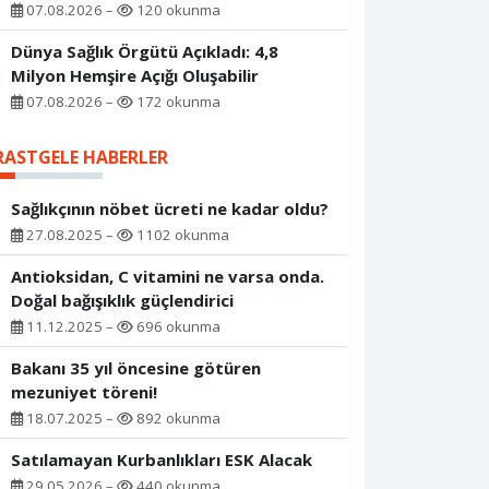
07.08.2026 –
120 okunma
Dünya Sağlık Örgütü Açıkladı: 4,8
Milyon Hemşire Açığı Oluşabilir
07.08.2026 –
172 okunma
RASTGELE HABERLER
Sağlıkçının nöbet ücreti ne kadar oldu?
27.08.2025 –
1102 okunma
Antioksidan, C vitamini ne varsa onda.
Doğal bağışıklık güçlendirici
11.12.2025 –
696 okunma
Bakanı 35 yıl öncesine götüren
mezuniyet töreni!
18.07.2025 –
892 okunma
Satılamayan Kurbanlıkları ESK Alacak
29.05.2026 –
440 okunma