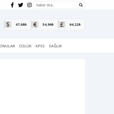
Site içi arama
47,68₺
54,96₺
64,22₺
KONULAR
ÖZLÜK
KPSS
SAĞLIK