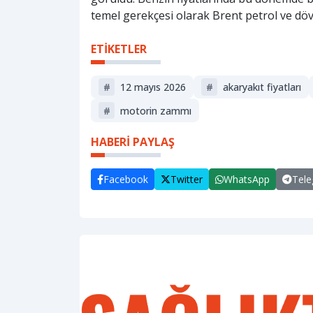
temel gerekçesi olarak Brent petrol ve dövi
ETİKETLER
#
12 mayıs 2026
#
akaryakıt fiyatları
#
motorin zammı
HABERİ PAYLAŞ
Facebook
Twitter
WhatsApp
Tel