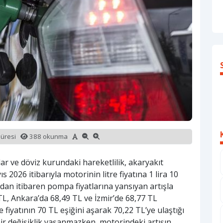
süresi
388 okunma
ar ve döviz kurundaki hareketlilik, akaryakıt
 2026 itibarıyla motorinin litre fiyatına 1 lira 10
ndan itibaren pompa fiyatlarına yansıyan artışla
 TL, Ankara’da 68,49 TL ve İzmir’de 68,77 TL
re fiyatının 70 TL eşiğini aşarak 70,22 TL’ye ulaştığı
ir değişiklik yaşanmazken, motorindeki artışın