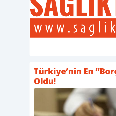
Türkiye’nin En “Bor
Oldu!