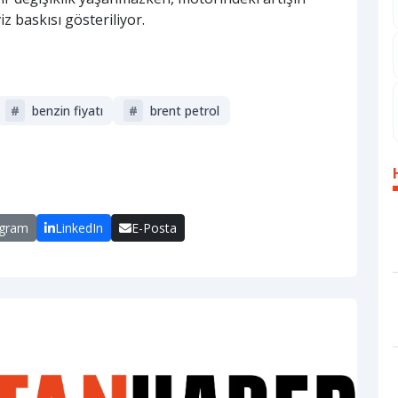
z baskısı gösteriliyor.
#
benzin fiyatı
#
brent petrol
egram
LinkedIn
E-Posta