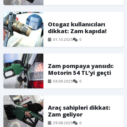
Otogaz kullanıcıları
dikkat: Zam kapıda!
01.10.2025
0
Zam pompaya yansıdı:
Motorin 54 TL’yi geçti
04.09.2025
0
Araç sahipleri dikkat:
Zam geliyor
29.08.2025
0