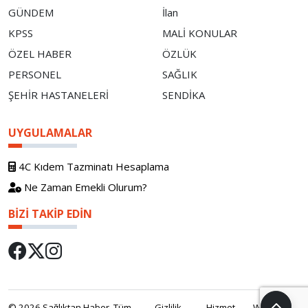
GÜNDEM
İlan
KPSS
MALİ KONULAR
ÖZEL HABER
ÖZLÜK
PERSONEL
SAĞLIK
ŞEHİR HASTANELERİ
SENDİKA
UYGULAMALAR
4C Kıdem Tazminatı Hesaplama
Ne Zaman Emekli Olurum?
BIZI TAKIP EDIN
© 2026 Sağlıktan Haber. Tüm
Gizlilik
Hizmet
WebOS