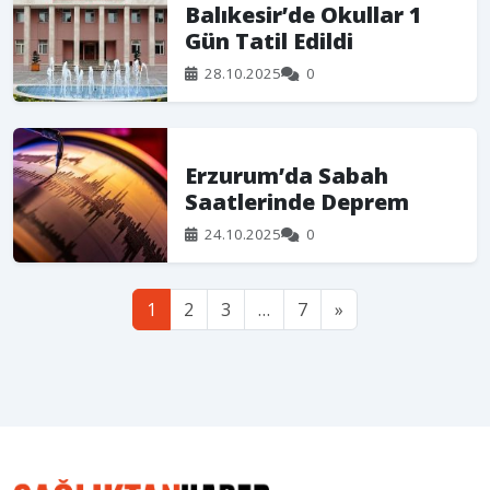
Balıkesir’de Okullar 1
Gün Tatil Edildi
28.10.2025
0
Erzurum’da Sabah
Saatlerinde Deprem
24.10.2025
0
1
2
3
…
7
»