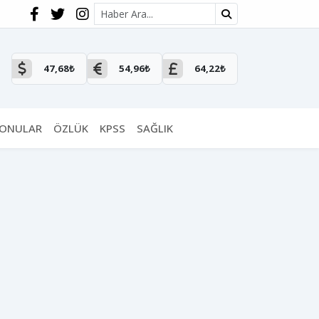
Site içi arama
47,68₺
54,96₺
64,22₺
KONULAR
ÖZLÜK
KPSS
SAĞLIK