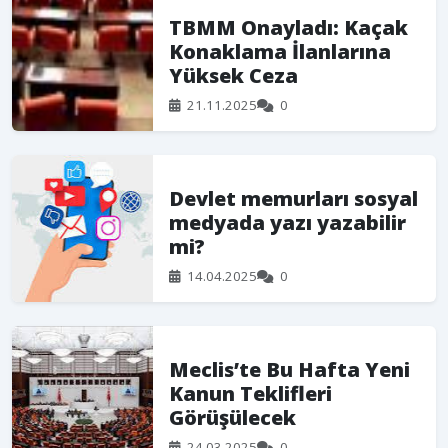
TBMM Onayladı: Kaçak
Konaklama İlanlarına
Yüksek Ceza
21.11.2025
0
Devlet memurları sosyal
medyada yazı yazabilir
mi?
14.04.2025
0
Meclis’te Bu Hafta Yeni
Kanun Teklifleri
Görüşülecek
24.03.2025
0