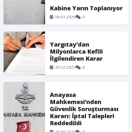
Kabine Yarın Toplanıyor
04.01.2026
0
Yargıtay’dan
Milyonlarca Kefili
İlgilendiren Karar
30.12.2025
0
Anayasa
Mahkemesi’nden
Güvenlik Soruşturması
Kararı: İptal Talepleri
Reddedildi
26.03.2025
0