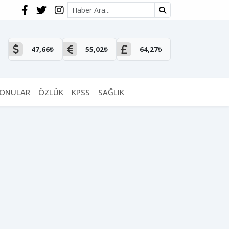
Site içi arama
47,66₺
55,02₺
64,27₺
KONULAR
ÖZLÜK
KPSS
SAĞLIK