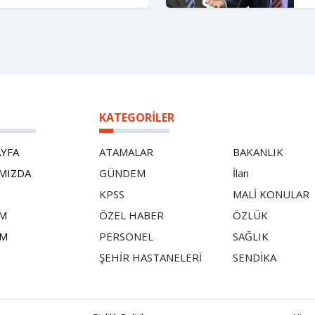
KATEGORILER
AYFA
ATAMALAR
BAKANLIK
MIZDA
GÜNDEM
İlan
E
KPSS
MALİ KONULAR
AM
ÖZEL HABER
ÖZLÜK
İM
PERSONEL
SAĞLIK
ŞEHİR HASTANELERİ
SENDİKA