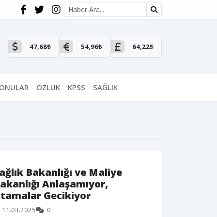
Site içi arama
47,68₺
54,96₺
64,22₺
KONULAR
ÖZLÜK
KPSS
SAĞLIK
ağlık Bakanlığı ve Maliye
akanlığı Anlaşamıyor,
tamalar Gecikiyor
11.03.2025
0