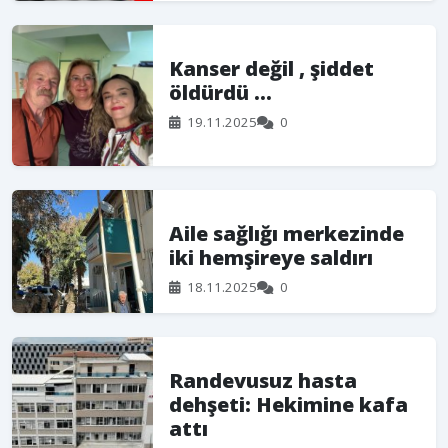
Kanser değil , şiddet
öldürdü …
19.11.2025
0
Aile sağlığı merkezinde
iki hemşireye saldırı
18.11.2025
0
Randevusuz hasta
dehşeti: Hekimine kafa
attı