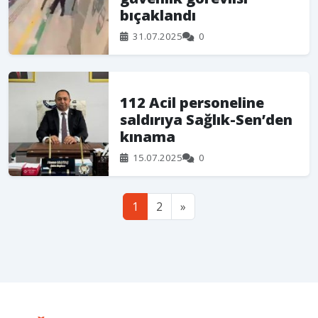
bıçaklandı
31.07.2025
0
112 Acil personeline
saldırıya Sağlık-Sen’den
kınama
15.07.2025
0
1
2
»