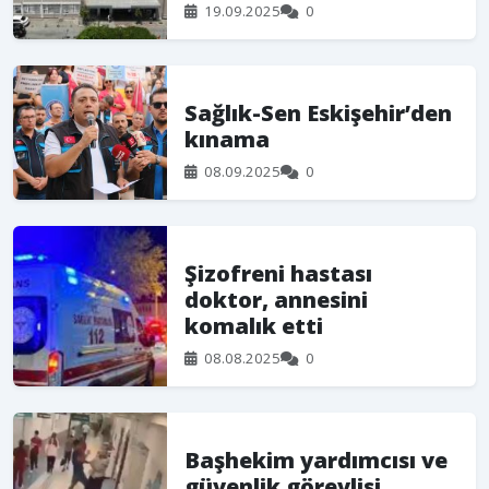
19.09.2025
0
Sağlık-Sen Eskişehir’den
kınama
08.09.2025
0
Şizofreni hastası
doktor, annesini
komalık etti
08.08.2025
0
Başhekim yardımcısı ve
güvenlik görevlisi