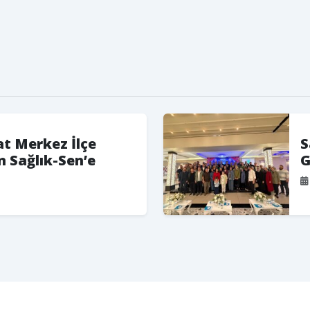
at Merkez İlçe
S
 Sağlık-Sen’e
G