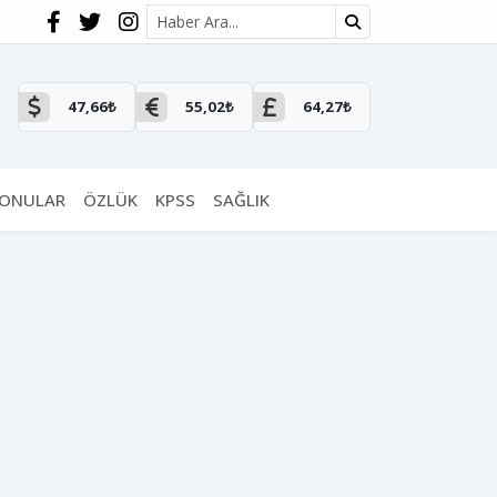
Site içi arama
47,66₺
55,02₺
64,27₺
KONULAR
ÖZLÜK
KPSS
SAĞLIK