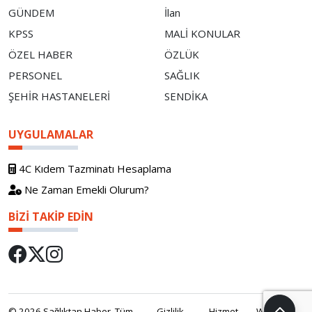
GÜNDEM
İlan
KPSS
MALİ KONULAR
ÖZEL HABER
ÖZLÜK
PERSONEL
SAĞLIK
ŞEHİR HASTANELERİ
SENDİKA
UYGULAMALAR
4C Kıdem Tazminatı Hesaplama
Ne Zaman Emekli Olurum?
BIZI TAKIP EDIN
© 2026 Sağlıktan Haber. Tüm
Gizlilik
Hizmet
WebOS