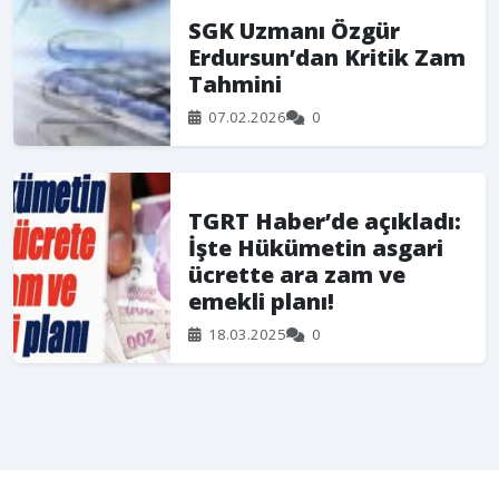
SGK Uzmanı Özgür
Erdursun’dan Kritik Zam
Tahmini
07.02.2026
0
TGRT Haber’de açıkladı:
İşte Hükümetin asgari
ücrette ara zam ve
emekli planı!
18.03.2025
0