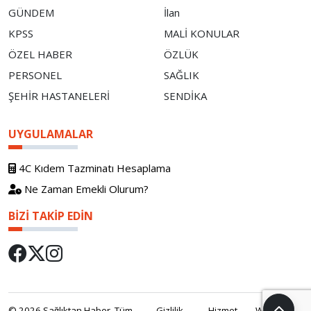
GÜNDEM
İlan
KPSS
MALİ KONULAR
ÖZEL HABER
ÖZLÜK
PERSONEL
SAĞLIK
ŞEHİR HASTANELERİ
SENDİKA
UYGULAMALAR
4C Kıdem Tazminatı Hesaplama
Ne Zaman Emekli Olurum?
BIZI TAKIP EDIN
© 2026 Sağlıktan Haber. Tüm
Gizlilik
Hizmet
WebOS