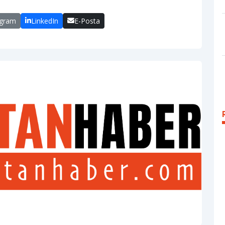
egram
LinkedIn
E-Posta