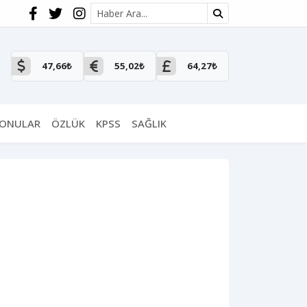
Site içi arama
47,66₺
55,02₺
64,27₺
KONULAR
ÖZLÜK
KPSS
SAĞLIK