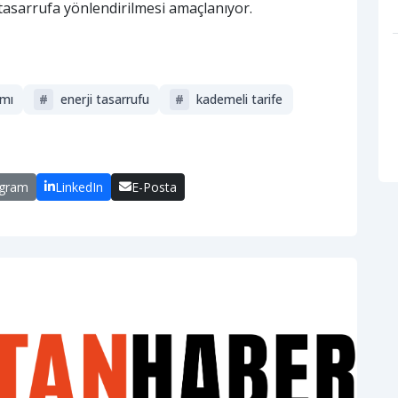
tasarrufa yönlendirilmesi amaçlanıyor.
mı
#
enerji tasarrufu
#
kademeli tarife
egram
LinkedIn
E-Posta