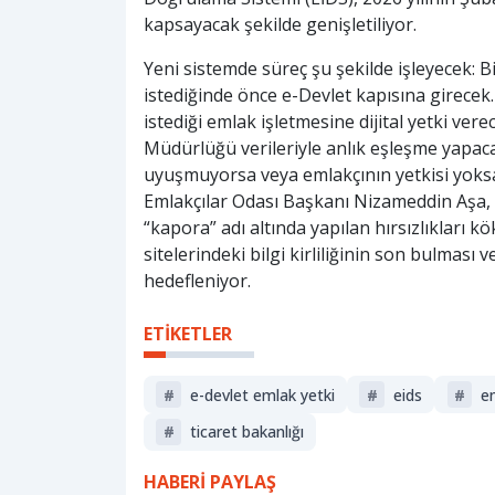
kapsayacak şekilde genişletiliyor.
Yeni sistemde süreç şu şekilde işleyecek: B
istediğinde önce e-Devlet kapısına girecek.
istediği emlak işletmesine dijital yetki ver
Müdürlüğü verileriyle anlık eşleşme yapacak.
uyuşmuyorsa veya emlakçının yetkisi yoksa
Emlakçılar Odası Başkanı Nizameddin Aşa, b
“kapora” adı altında yapılan hırsızlıkları kö
sitelerindeki bilgi kirliliğinin son bulması 
hedefleniyor.
ETİKETLER
#
e-devlet emlak yetki
#
eids
#
e
#
ticaret bakanlığı
HABERİ PAYLAŞ