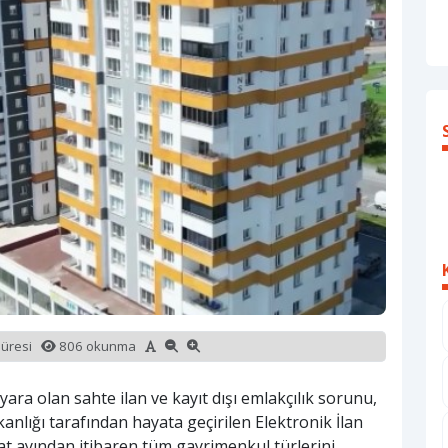
süresi
806 okunma
ra olan sahte ilan ve kayıt dışı emlakçılık sorunu,
kanlığı tarafından hayata geçirilen Elektronik İlan
at ayından itibaren tüm gayrimenkul türlerini