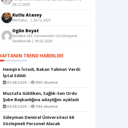
26.12.2025
Kutlu Atasoy
Merhaba… | 26.12.2025
Ogün Boyat
Sendikal Akıl: Görünenden Görülmeyene
Sendikacılık | 09.02.2026
HAFTANIN TREND HABERLERI
Hemşire İstedi, Bakan Talimat Verdi:
İptal Edildi
05.08.2026 –
890 okunma
Mustafa Güldiken, Sağlık-Sen Ordu
Şube Başkanlığına adaylığını açıkladı
04.08.2026 –
544 okunma
Süleyman Demirel Üniversitesi 68
Sözleşmeli Personel Alacak