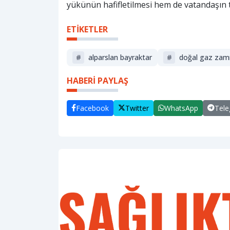
yükünün hafifletilmesi hem de vatandaşın 
ETİKETLER
#
alparslan bayraktar
#
doğal gaz zam
HABERİ PAYLAŞ
Facebook
Twitter
WhatsApp
Tel