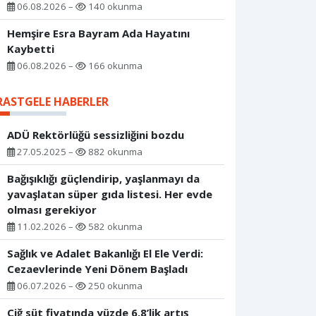
06.08.2026 –
140 okunma
Hemşire Esra Bayram Ada Hayatını
Kaybetti
06.08.2026 –
166 okunma
RASTGELE HABERLER
ADÜ Rektörlüğü sessizliğini bozdu
27.05.2025 –
882 okunma
Bağışıklığı güçlendirip, yaşlanmayı da
yavaşlatan süper gıda listesi. Her evde
olması gerekiyor
11.02.2026 –
582 okunma
Sağlık ve Adalet Bakanlığı El Ele Verdi:
Cezaevlerinde Yeni Dönem Başladı
06.07.2026 –
250 okunma
Çiğ süt fiyatında yüzde 6,8’lik artış