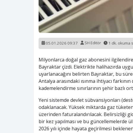
05.01.2026 09:37
SH Editör
1 dk. okuma 
Milyonlarca doğal gaz abonesini ilgilendi
Bayraktar çizdi. Elektrikte halihazırda uy
uyarlanacağını belirten Bayraktar, bu süre
Antalya arasındaki ısınma ihtiyacı farkının
kademelendirme sınırlarının şehir bazlı ort
Yeni sistemde devlet sübvansiyonları (deste
odaklanacak. Yüksek miktarda gaz tüketen 
üzerinden faturalandırılacak. Belirsizliği 
bir kez yapılması ve bu güncellemelerde ül
2026 yılı içinde hayata geçirilmesi beklene