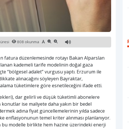
süresi
808 okunma
ren fatura düzenlemesinde rotayı Bakan Alparslan
gulanan kademeli tarife modelinin doğal gaza
çte “bölgesel adalet” vurgusu yaptı. Erzurum ile
 dikkate alınacağını söyleyen Bayraktar,
alama tüketimlere göre esnetileceğini ifade etti.
kleri), dar gelirli ve düşük tüketimli abonelere
konutlar ise maliyete daha yakın bir bedel
gidermek adına fiyat güncellemelerinin yılda sadece
ke enflasyonunun temel kriter alınması planlanıyor.
n bu modelle birlikte hem hazine üzerindeki enerji