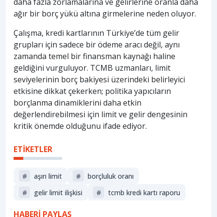
daha fazla zorlamalarına ve gelirlerine oranla daha
ağır bir borç yükü altına girmelerine neden oluyor.
Çalışma, kredi kartlarının Türkiye’de tüm gelir
grupları için sadece bir ödeme aracı değil, aynı
zamanda temel bir finansman kaynağı haline
geldiğini vurguluyor. TCMB uzmanları, limit
seviyelerinin borç bakiyesi üzerindeki belirleyici
etkisine dikkat çekerken; politika yapıcıların
borçlanma dinamiklerini daha etkin
değerlendirebilmesi için limit ve gelir dengesinin
kritik önemde olduğunu ifade ediyor.
ETİKETLER
#
aşırı limit
#
borçluluk oranı
#
gelir limit ilişkisi
#
tcmb kredi kartı raporu
HABERİ PAYLAŞ