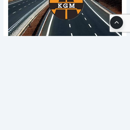
29.12.2025 11:18
Editor2
2 dk. okuma süresi
700 okunma
ANKARA – Ulaştırma Ve Altyapı Bakanlığı’na Bağlı
Karayolları Genel Müdürlüğü (KGM), Merkez Ve
Taşra Teşkilatındaki Personel İhtiyacını Karşılamak
Amacıyla Toplam 175 Sürekli İşçi Alımı Yapacağını
Duyurdu. Karayolları Bünyesinde Görev Almak
İsteyen Adaylar İçin Başvuru Süreci Bugün İtibarıyla
Resmen Başlatıldı.
Başvurular Yalnızca 5 Gün Sürecek