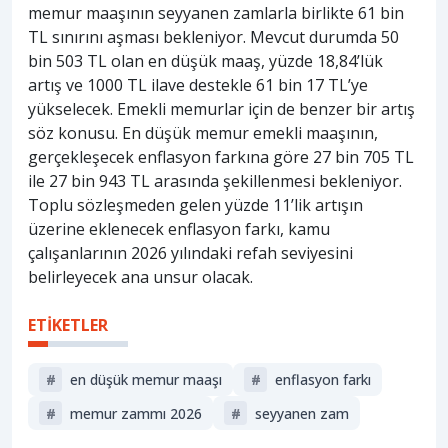
memur maaşının seyyanen zamlarla birlikte 61 bin
TL sınırını aşması bekleniyor. Mevcut durumda 50
bin 503 TL olan en düşük maaş, yüzde 18,84’lük
artış ve 1000 TL ilave destekle 61 bin 17 TL’ye
yükselecek. Emekli memurlar için de benzer bir artış
söz konusu. En düşük memur emekli maaşının,
gerçekleşecek enflasyon farkına göre 27 bin 705 TL
ile 27 bin 943 TL arasında şekillenmesi bekleniyor.
Toplu sözleşmeden gelen yüzde 11’lik artışın
üzerine eklenecek enflasyon farkı, kamu
çalışanlarının 2026 yılındaki refah seviyesini
belirleyecek ana unsur olacak.
ETİKETLER
#
en düşük memur maaşı
#
enflasyon farkı
#
memur zammı 2026
#
seyyanen zam