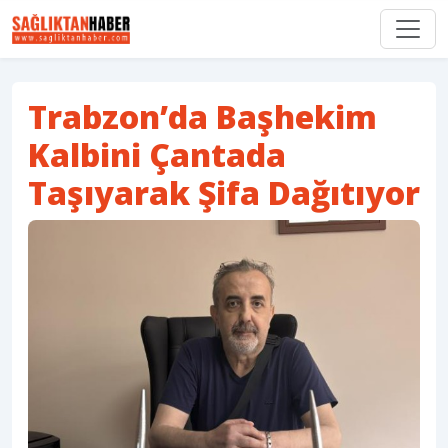
Trabzon’da Başhekim
Kalbini Çantada
Taşıyarak Şifa Dağıtıyor