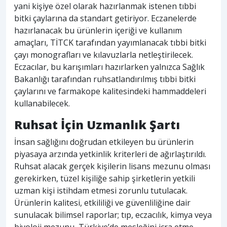
yani kişiye özel olarak hazırlanmak istenen tıbbi
bitki çaylarına da standart getiriyor. Eczanelerde
hazırlanacak bu ürünlerin içeriği ve kullanım
amaçları, TİTCK tarafından yayımlanacak tıbbi bitki
çayı monografları ve kılavuzlarla netleştirilecek.
Eczacılar, bu karışımları hazırlarken yalnızca Sağlık
Bakanlığı tarafından ruhsatlandırılmış tıbbi bitki
çaylarını ve farmakope kalitesindeki hammaddeleri
kullanabilecek.
Ruhsat İçin Uzmanlık Şartı
İnsan sağlığını doğrudan etkileyen bu ürünlerin
piyasaya arzında yetkinlik kriterleri de ağırlaştırıldı.
Ruhsat alacak gerçek kişilerin lisans mezunu olması
gerekirken, tüzel kişiliğe sahip şirketlerin yetkili
uzman kişi istihdam etmesi zorunlu tutulacak.
Ürünlerin kalitesi, etkililiği ve güvenliliğine dair
sunulacak bilimsel raporlar; tıp, eczacılık, kimya veya
biyoloji mezunu, Türkiye’de mesleğini icra etme