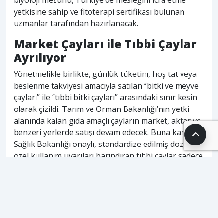
yetkisine sahip ve fitoterapi sertifikası bulunan
uzmanlar tarafından hazırlanacak.
Market Çayları ile Tıbbi Çaylar
Ayrılıyor
Yönetmelikle birlikte, günlük tüketim, hoş tat veya
beslenme takviyesi amacıyla satılan “bitki ve meyve
çayları” ile “tıbbi bitki çayları” arasındaki sınır kesin
olarak çizildi. Tarım ve Orman Bakanlığı’nın yetki
alanında kalan gıda amaçlı çayların market, aktar ve
benzeri yerlerde satışı devam edecek. Buna karşın,
Sağlık Bakanlığı onaylı, standardize edilmiş doz ve
özel kullanım uyarıları barındıran tıbbi çaylar sadece
eczanelerden alınabilecek.
Ambalajlarda da yüksek güvenlik standartları
uygulanacak. Ürünlerin dış ambalajında, içeriğindeki
bitkilerin bilimsel isimleri hem Türkçe hem de