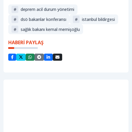
#
deprem acil durum yönetimi
#
dsö bakanlar konferansı
#
i̇stanbul bildirgesi
#
sağlık bakanı kemal memişoğlu
HABERİ PAYLAŞ