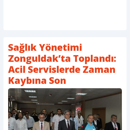
Sağlık Yönetimi
Zonguldak’ta Toplandı:
Acil Servislerde Zaman
Kaybına Son