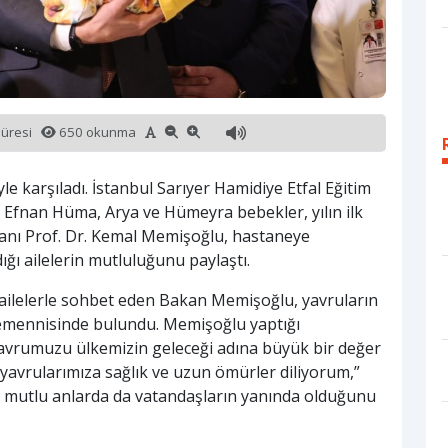
süresi
650 okunma
yle karşıladı. İstanbul Sarıyer Hamidiye Etfal Eğitim
Efnan Hüma, Arya ve Hümeyra bebekler, yılın ilk
akanı Prof. Dr. Kemal Memişoğlu, hastaneye
dığı ailelerin mutluluğunu paylaştı.
an ailelerle sohbet eden Bakan Memişoğlu, yavruların
ı temennisinde bulundu. Memişoğlu yaptığı
yavrumuzu ülkemizin geleceği adına büyük bir değer
avrularımıza sağlık ve uzun ömürler diliyorum,”
u mutlu anlarda da vatandaşların yanında olduğunu