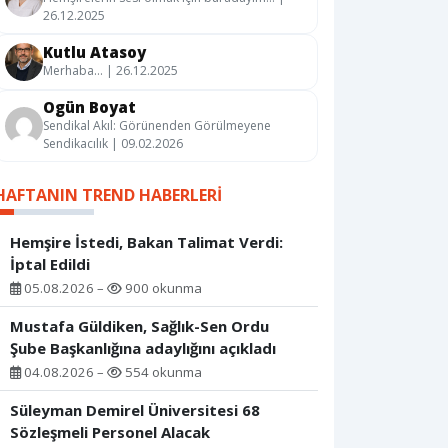
26.12.2025
Kutlu Atasoy
Merhaba… | 26.12.2025
Ogün Boyat
Sendikal Akıl: Görünenden Görülmeyene
Sendikacılık | 09.02.2026
HAFTANIN TREND HABERLERI
Hemşire İstedi, Bakan Talimat Verdi:
İptal Edildi
05.08.2026 –
900 okunma
Mustafa Güldiken, Sağlık-Sen Ordu
Şube Başkanlığına adaylığını açıkladı
04.08.2026 –
554 okunma
Süleyman Demirel Üniversitesi 68
Sözleşmeli Personel Alacak