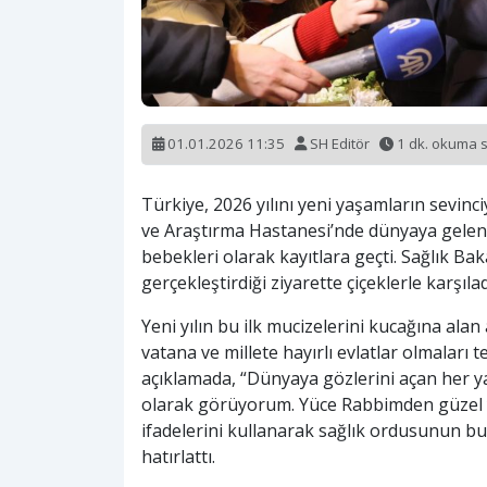
01.01.2026 11:35
SH Editör
1 dk. okuma 
Türkiye, 2026 yılını yeni yaşamların sevinci
ve Araştırma Hastanesi’nde dünyaya gelen 
bebekleri olarak kayıtlara geçti. Sağlık B
gerçekleştirdiği ziyarette çiçeklerle karşıla
Yeni yılın bu ilk mucizelerini kucağına al
vatana ve millete hayırlı evlatlar olmalar
açıklamada, “Dünyaya gözlerini açan her 
olarak görüyorum. Yüce Rabbimden güzel y
ifadelerini kullanarak sağlık ordusunun b
hatırlattı.