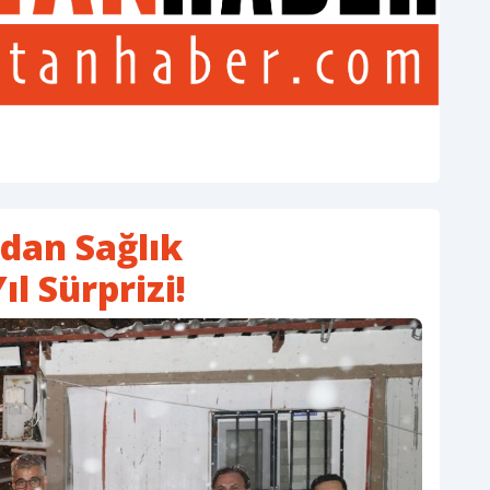
dan Sağlık
ıl Sürprizi!