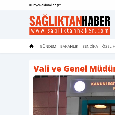
Künye
Reklam
İletişim
GÜNDEM
BAKANLIK
SENDİKA
ÖZEL 
Vali ve Genel Müdü