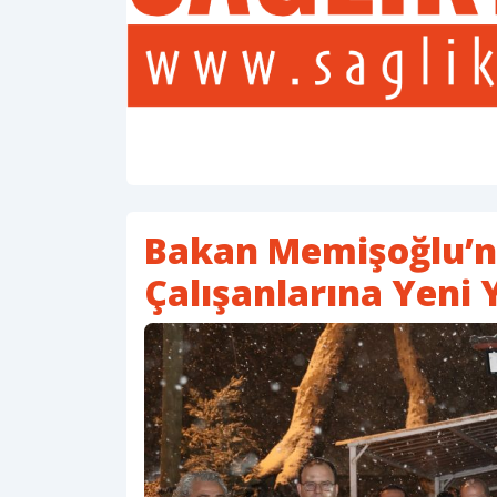
Bakan Memişoğlu’n
Çalışanlarına Yeni Y