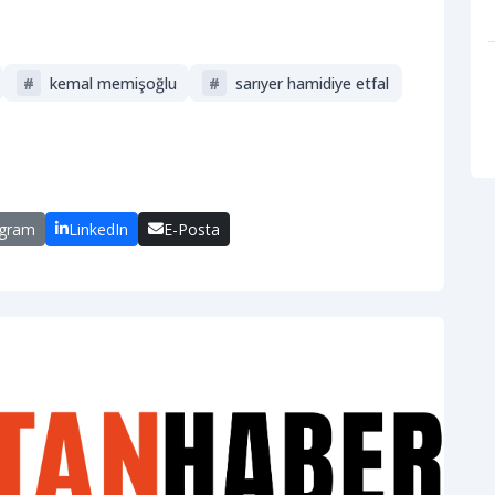
#
kemal memişoğlu
#
sarıyer hamidiye etfal
egram
LinkedIn
E-Posta