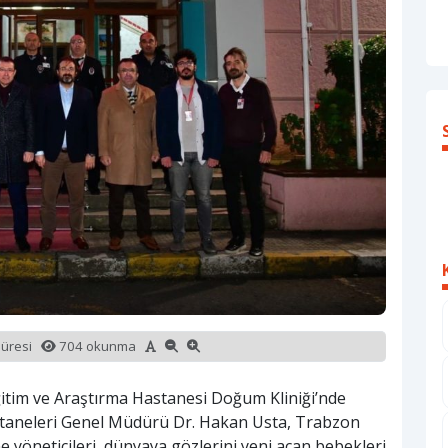
süresi
704 okunma
Eğitim ve Araştırma Hastanesi Doğum Kliniği’nde
taneleri Genel Müdürü Dr. Hakan Usta, Trabzon
ne yöneticileri, dünyaya gözlerini yeni açan bebekleri