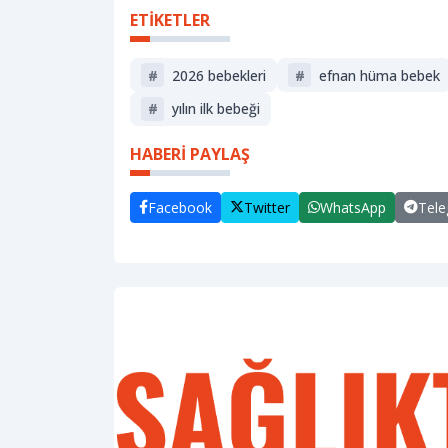
ETİKETLER
#
2026 bebekleri
#
efnan hüma bebek
#
yılın ilk bebeği
HABERİ PAYLAŞ
Facebook
Twitter
WhatsApp
Tel