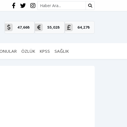
Site içi arama
47,66₺
55,02₺
64,27₺
KONULAR
ÖZLÜK
KPSS
SAĞLIK