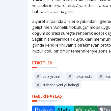
ve ailelerini ziyaret etti. Ziyarette, Trabzo
hatıraları arasına girdi.
Ziyaret sırasında ailelerle yakından ilgile
geliştirilen “Annelik Yolculuğu” mobil uygu
doğum sonrası süreçte rehberlik edecek uyg
Sağlık hizmetlerinden duydukları memnuniy
günde kendilerini yalnız bırakmayan protok
huzur dolu bir ömür temennileriyle sona er
ETİKETLER
#
aziz yıldırım
#
hakan usta
#
kan
#
trabzon yeni yıl bebeği
HABERİ PAYLAŞ
Facebook
Twitter
WhatsApp
Tel