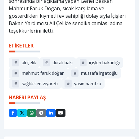
sonrasında bir açıklama yapan Genel Başkan
Mahmut Faruk Doğan, sıcak karşılama ve
gösterdikleri kıymetli ev sahipliği dolayısıyla İçişleri
Bakan Yardımcısı Ali Çelik’e sendika camiası adına
teşekkürlerini iletti.
ETİKETLER
#
ali çelik
#
durali baki
#
i̇çişleri bakanlığı
#
mahmut faruk doğan
#
mustafa irgatoğlu
#
sağlık-sen ziyareti
#
yasin barutcu
HABERİ PAYLAŞ