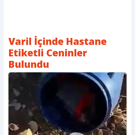
Varil İçinde Hastane
Etiketli Ceninler
Bulundu