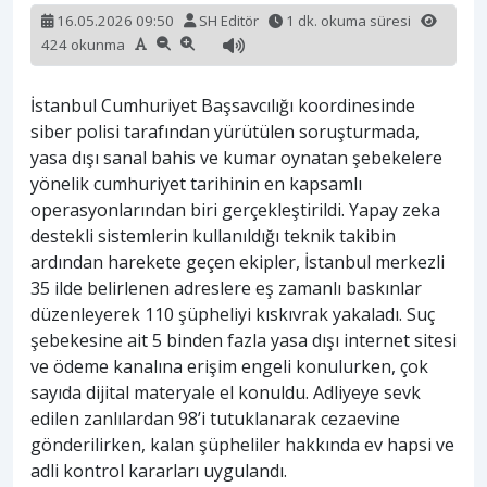
16.05.2026 09:50
SH Editör
1 dk. okuma süresi
424 okunma
İstanbul Cumhuriyet Başsavcılığı koordinesinde
siber polisi tarafından yürütülen soruşturmada,
yasa dışı sanal bahis ve kumar oynatan şebekelere
yönelik cumhuriyet tarihinin en kapsamlı
operasyonlarından biri gerçekleştirildi. Yapay zeka
destekli sistemlerin kullanıldığı teknik takibin
ardından harekete geçen ekipler, İstanbul merkezli
35 ilde belirlenen adreslere eş zamanlı baskınlar
düzenleyerek 110 şüpheliyi kıskıvrak yakaladı. Suç
şebekesine ait 5 binden fazla yasa dışı internet sitesi
ve ödeme kanalına erişim engeli konulurken, çok
sayıda dijital materyale el konuldu. Adliyeye sevk
edilen zanlılardan 98’i tutuklanarak cezaevine
gönderilirken, kalan şüpheliler hakkında ev hapsi ve
adli kontrol kararları uygulandı.