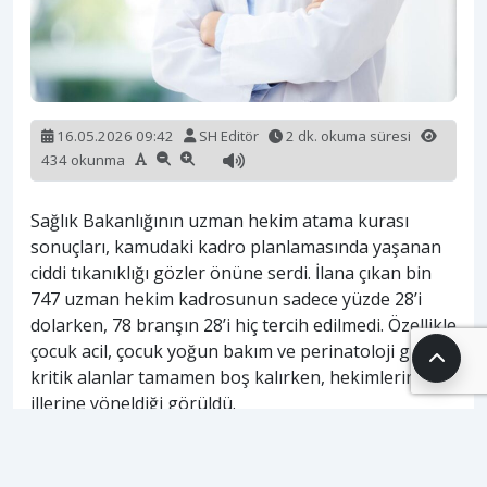
16.05.2026 09:42
SH Editör
2 dk. okuma süresi
434 okunma
Sağlık Bakanlığının uzman hekim atama kurası
sonuçları, kamudaki kadro planlamasında yaşanan
ciddi tıkanıklığı gözler önüne serdi. İlana çıkan bin
747 uzman hekim kadrosunun sadece yüzde 28’i
dolarken, 78 branşın 28’i hiç tercih edilmedi. Özellikle
çocuk acil, çocuk yoğun bakım ve perinatoloji gibi
kritik alanlar tamamen boş kalırken, hekimlerin batı
illerine yöneldiği görüldü.
Bayburt, Muş, Giresun, Kahramanmaraş, Karabük,
Kars, Niğde, Siirt ve Zonguldak’ta açılan kadroların