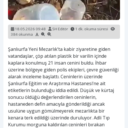
18.05.2026 09:48
SH Editör
1 dk. okuma süresi
384 okunma
Şanlıurfa Yeni Mezarlık’ta kabir ziyaretine giden
vatandaşlar, çöp atılan plastik bir varilin içinde
kaplara konulmuş 21 insan cenini buldu. İhbar
üzerine bölgeye giden polis ekipleri, çevre güvenliği
alarak inceleme başlattı. Ceninlerin üzerinde
Şanlıurfa Eğitim ve Araştırma Hastanesi’ne ait
etiketlerin bulunduğu iddia edildi. Düşük ve kürtaj
sonucu öldüğü değerlendirilen ceninlerin,
hastaneden defin amacıyla gönderildiği ancak
usulüne uygun gömülmeyerek mezarlıkta bir
kenara terk edildiği üzerinde duruluyor. Adli Tıp
Kurumu morguna kaldırılan ceninleri bırakan