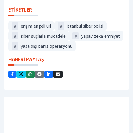
ETİKETLER
#
erişim engeli url
#
i̇stanbul siber polisi
#
siber suçlarla mücadele
#
yapay zeka emniyet
#
yasa dışı bahis operasyonu
HABERİ PAYLAŞ