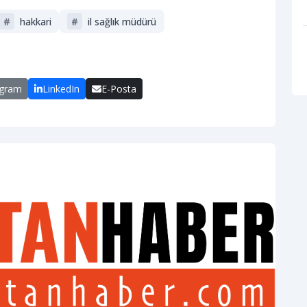
#
hakkari
#
i̇l sağlık müdürü
egram
LinkedIn
E-Posta