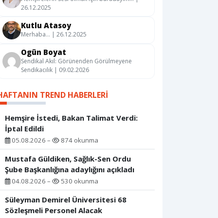
26.12.2025
Kutlu Atasoy
Merhaba… | 26.12.2025
Ogün Boyat
Sendikal Akıl: Görünenden Görülmeyene
Sendikacılık | 09.02.2026
HAFTANIN TREND HABERLERI
Hemşire İstedi, Bakan Talimat Verdi:
İptal Edildi
05.08.2026 –
874 okunma
Mustafa Güldiken, Sağlık-Sen Ordu
Şube Başkanlığına adaylığını açıkladı
04.08.2026 –
530 okunma
Süleyman Demirel Üniversitesi 68
Sözleşmeli Personel Alacak