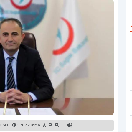
süresi
870 okunma