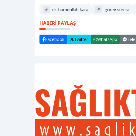
#
dr. hamdullah kara
#
görev süresi
HABERİ PAYLAŞ
Facebook
Twitter
WhatsApp
Tel