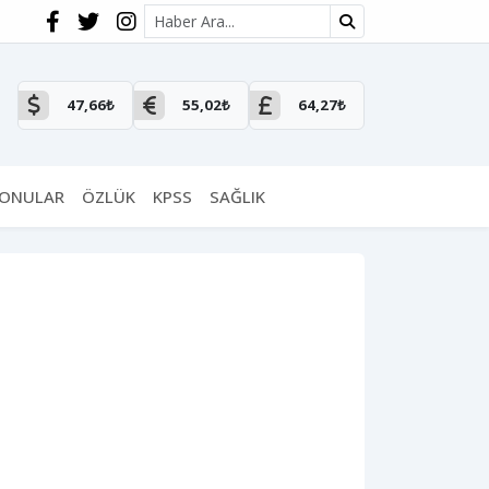
Site içi arama
47,66₺
55,02₺
64,27₺
KONULAR
ÖZLÜK
KPSS
SAĞLIK