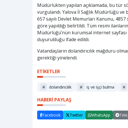
Müdürlükten yapılan açıklamada, bu tür söy
vurgulandı. Yalova İl Sağlık Müdürlüğü ve ba
657 sayılı Devlet Memurları Kanunu, 4857 s
göre yapıldığı belirtildi. Tüm resmi ilanlar
Müdürlüğü’nün kurumsal internet sayfası 
duyurulduğu ifade edildi.
Vatandaşların dolandırıcılık mağduru olmama
gerektiği yinelendi.
ETİKETLER
#
dolandırıcılık
#
iş ve işçi bulma
#
HABERİ PAYLAŞ
Facebook
Twitter
WhatsApp
Tel