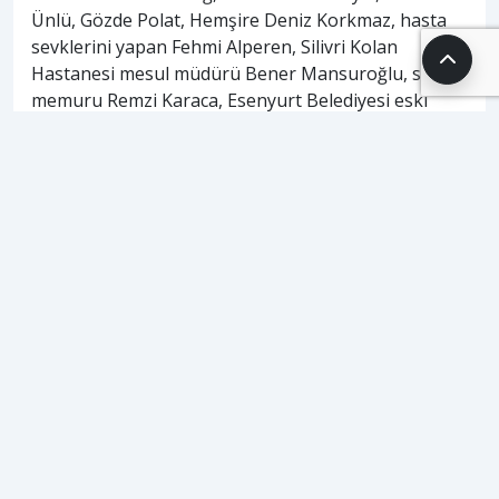
Ünlü, Gözde Polat, Hemşire Deniz Korkmaz, hasta
sevklerini yapan Fehmi Alperen, Silivri Kolan
Hastanesi mesul müdürü Bener Mansuroğlu, sağlık
memuru Remzi Karaca, Esenyurt Belediyesi eski
Sağlık İşleri Müdürü Renas Kılıç ve TRG Hospitalist
Hastanesi idari müdürü Murat Mantuş yer alıyor.
Ayrıca, tutuksuz yargılanan 5 sanığın da adli kontrol
tedbirleri kaldırıldı.
Öte yandan, Cumhuriyet Savcısı Yavuz Engin’i tehdit
ettiği iddia edilen tutuklu sanık Mustafa Kemal
Zengin’in dosyasının ayrılmasına karar verilirken,
örgüt lideri doktor Fırat Sarı’nın da aralarında
bulunduğu 19 tutuklu sanığın tutukluluk hallerinin
devamına hükmedildi. Duruşma, eksikliklerin
giderilmesi için 30 Haziran’a ertelendi.
ETİKETLER