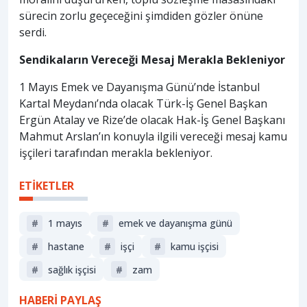
sürecin zorlu geçeceğini şimdiden gözler önüne
serdi.
Sendikaların Vereceği Mesaj Merakla Bekleniyor
1 Mayıs Emek ve Dayanışma Günü’nde İstanbul
Kartal Meydanı’nda olacak Türk-İş Genel Başkan
Ergün Atalay ve Rize’de olacak Hak-İş Genel Başkanı
Mahmut Arslan’ın konuyla ilgili vereceği mesaj kamu
işçileri tarafından merakla bekleniyor.
ETİKETLER
#
1 mayıs
#
emek ve dayanışma günü
#
hastane
#
işçi
#
kamu işçisi
#
sağlık işçisi
#
zam
HABERİ PAYLAŞ