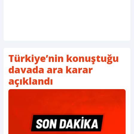
Türkiye’nin konuştuğu
davada ara karar
açıklandı