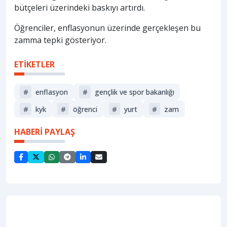
bütçeleri üzerindeki baskıyı artırdı.
Öğrenciler, enflasyonun üzerinde gerçekleşen bu
zamma tepki gösteriyor.
ETİKETLER
#
enflasyon
#
gençlik ve spor bakanlığı
#
kyk
#
öğrenci
#
yurt
#
zam
HABERİ PAYLAŞ