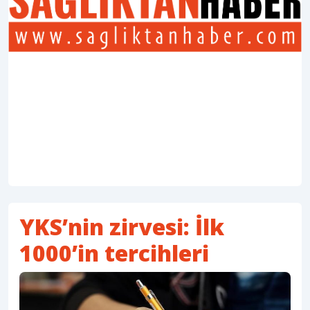
YKS’nin zirvesi: İlk
1000’in tercihleri