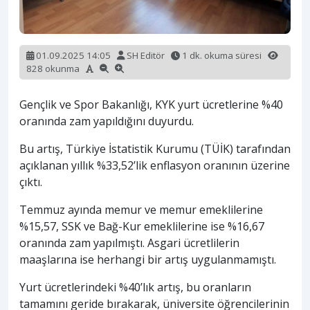
01.09.2025 14:05
SH Editör
1 dk. okuma süresi
828 okunma
Gençlik ve Spor Bakanlığı, KYK yurt ücretlerine %40
oranında zam yapıldığını duyurdu.
Bu artış, Türkiye İstatistik Kurumu (TÜİK) tarafından
açıklanan yıllık %33,52’lik enflasyon oranının üzerine
çıktı.
Temmuz ayında memur ve memur emeklilerine
%15,57, SSK ve Bağ-Kur emeklilerine ise %16,67
oranında zam yapılmıştı. Asgari ücretlilerin
maaşlarına ise herhangi bir artış uygulanmamıştı.
Yurt ücretlerindeki %40’lık artış, bu oranların
tamamını geride bırakarak, üniversite öğrencilerinin