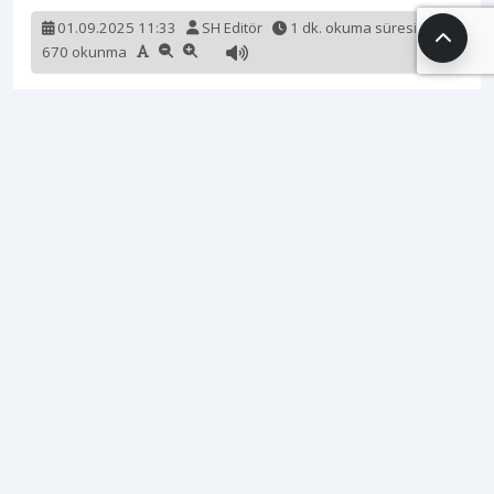
01.09.2025 11:33
SH Editör
1 dk. okuma süresi
670 okunma
Tokat İl Sağlık Müdürü Uzm. Dr. Atilla Bıyık, Yeşilyurt
Devlet Hastanesi’ni ziyaret ederek hastane
hizmetlerini ve genel durumu yerinde inceledi.
Ziyaret sırasında hastane yönetimiyle bir araya
gelen Bıyık, operasyonel süreçler ve yürütülen
çalışmalar hakkında detaylı bilgi aldı.
Ziyaretin en önemli bölümü ise hasta ve hasta
yakınlarıyla yapılan sohbetler oldu. Dr. Bıyık, tedavi
gören hastaları odalarında ziyaret ederek sağlık
durumları hakkında bilgi aldı ve onlara “geçmiş
olsun” dileklerini iletti. Bu samimi diyaloglar, hasta
ve yakınları tarafından memnuniyetle karşılandı.
ETİKETLER