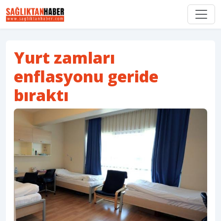
Yurt zamları
enflasyonu geride
bıraktı