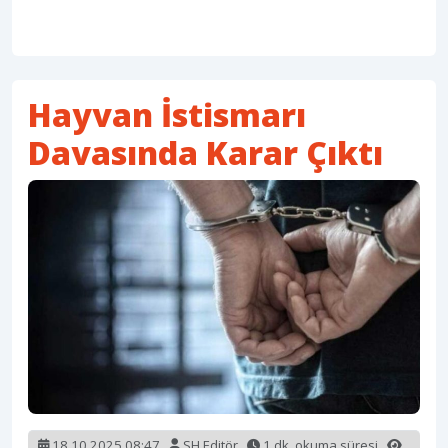
Hayvan İstismarı
Davasında Karar Çıktı
18.10.2025 08:47
SH Editör
1 dk. okuma süresi