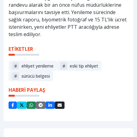
randevu alarak bir an önce nüfus müdürlüklerine
başvurmalarını tavsiye etti. Yenileme sürecinde
sağlık raporu, biyometrik fotoğraf ve 15 TL’lik ücret
istenirken, yeni ehliyetler PTT aracılığıyla adrese
teslim ediliyor.
ETİKETLER
#
ehliyet yenileme
#
eski tip ehliyet
#
sürücü belgesi
HABERİ PAYLAŞ