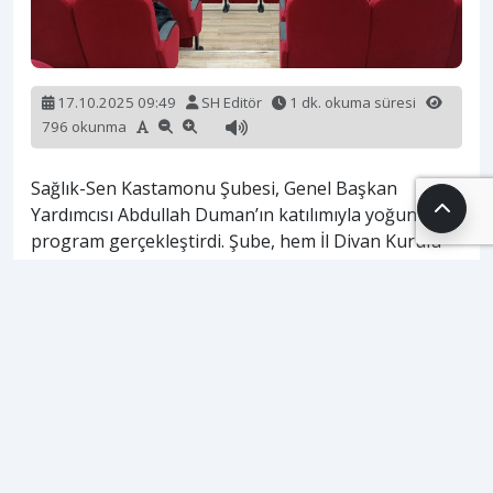
17.10.2025 09:49
SH Editör
1 dk. okuma süresi
796 okunma
Sağlık-Sen Kastamonu Şubesi, Genel Başkan
Yardımcısı Abdullah Duman’ın katılımıyla yoğun bir
program gerçekleştirdi. Şube, hem İl Divan Kurulu
Toplantısı’nı düzenledi hem de Kastamonu’daki
önemli sağlık ve akademik kurumları ziyaret etti.
Şube, ilk olarak Genel Başkan Yardımcısı Abdullah
Duman’ın da yer aldığı İl Divan Kurulu Toplantısı’nı
gerçekleştirdi. Toplantıda, sendikal faaliyetlerin
değerlendirilmesi ve sağlık çalışanlarının yerel ve
genel sorunlarına çözüm önerileri geliştirilmesi
hedeflendi.