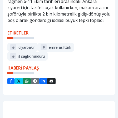
rağmen 6-11 Ekim tarihleri arasındaki Ankara
ziyareti için tarifeli uçak kullanırken, makam aracını
şoförüyle birlikte 2 bin kilometrelik gidiş-dönüş yolu
boş olarak gönderdiği iddiası büyük tepki topladı.
ETİKETLER
#
diyarbakır
#
emre asiltürk
#
i̇l sağlık müdürü
HABERİ PAYLAŞ