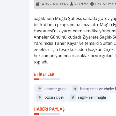
14.05.2026 09:45
SH Editör
1 dk. okuma 
Sağlık-Sen Muğla Şubesi, sahada görev yapa
bir kutlama programına imza attı. Muğla E
Hastanesi’ni ziyaret eden sendika yönetimi
Anneler Günü’nü kutladı. Ziyarete Sağlık
Yardımcısı Taner Kayar ve temsilci Sultan O
emekleri için teşekkür eden Başkan Çiçek
her zaman yanında olacaklarını vurguladı. 
topladı.
ETİKETLER
#
anneler günü
#
hemşireler ve ebeler 
#
özcan çiçek
#
sağlık-sen muğla
HABERİ PAYLAŞ