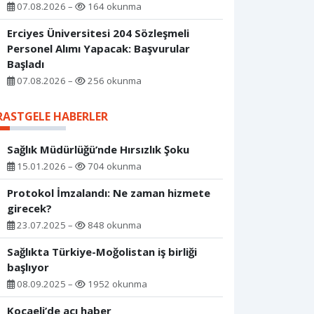
07.08.2026 –
164 okunma
Erciyes Üniversitesi 204 Sözleşmeli
Personel Alımı Yapacak: Başvurular
Başladı
07.08.2026 –
256 okunma
RASTGELE HABERLER
Sağlık Müdürlüğü’nde Hırsızlık Şoku
15.01.2026 –
704 okunma
Protokol İmzalandı: Ne zaman hizmete
girecek?
23.07.2025 –
848 okunma
Sağlıkta Türkiye-Moğolistan iş birliği
başlıyor
08.09.2025 –
1952 okunma
Kocaeli’de acı haber