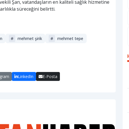
tvekili Şan, vatandaşların en kaliteli sağlık hizmetine
rlılıkla süreceğini belirtti.
an
#
mehmet şirik
#
mehmet tepe
egram
LinkedIn
E-Posta