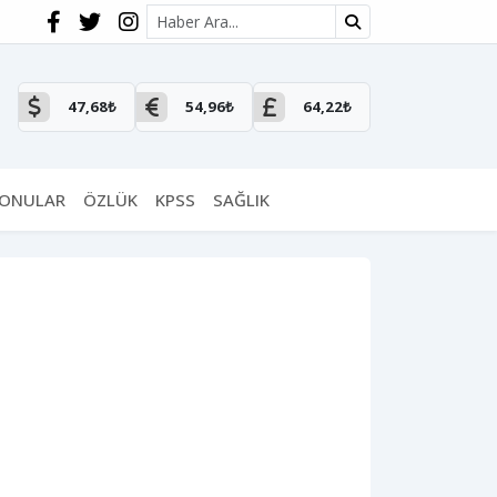
Site içi arama
47,68₺
54,96₺
64,22₺
KONULAR
ÖZLÜK
KPSS
SAĞLIK