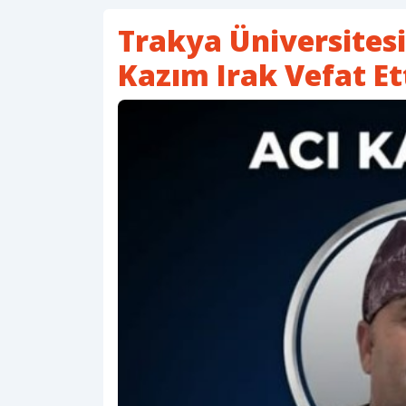
Trakya Üniversitesi
Kazım Irak Vefat Et