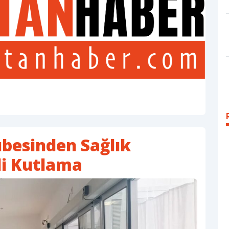
ubesinden Sağlık
li Kutlama