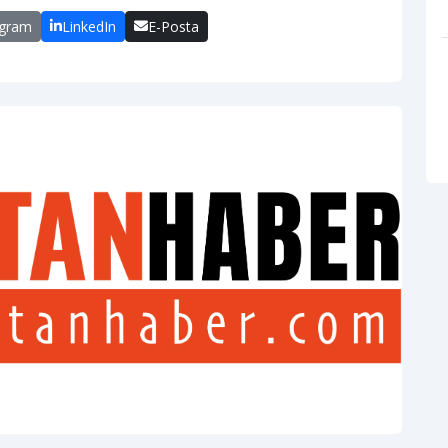
egram
LinkedIn
E-Posta