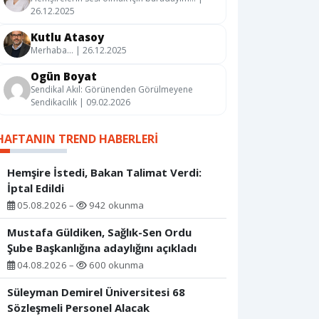
26.12.2025
Kutlu Atasoy
Merhaba… | 26.12.2025
Ogün Boyat
Sendikal Akıl: Görünenden Görülmeyene
Sendikacılık | 09.02.2026
HAFTANIN TREND HABERLERI
Hemşire İstedi, Bakan Talimat Verdi:
İptal Edildi
05.08.2026 –
942 okunma
Mustafa Güldiken, Sağlık-Sen Ordu
Şube Başkanlığına adaylığını açıkladı
04.08.2026 –
600 okunma
Süleyman Demirel Üniversitesi 68
Sözleşmeli Personel Alacak