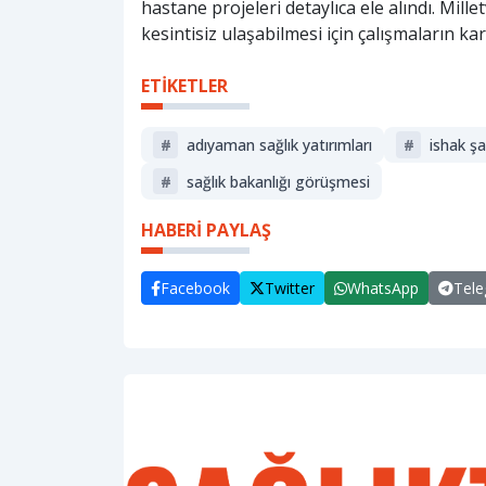
hastane projeleri detaylıca ele alındı. Mille
kesintisiz ulaşabilmesi için çalışmaların kara
ETİKETLER
#
adıyaman sağlık yatırımları
#
ishak ş
#
sağlık bakanlığı görüşmesi
HABERİ PAYLAŞ
Facebook
Twitter
WhatsApp
Tel