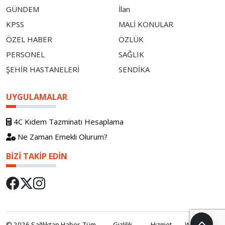
GÜNDEM
İlan
KPSS
MALİ KONULAR
ÖZEL HABER
ÖZLÜK
PERSONEL
SAĞLIK
ŞEHİR HASTANELERİ
SENDİKA
UYGULAMALAR
4C Kıdem Tazminatı Hesaplama
Ne Zaman Emekli Olurum?
BIZI TAKIP EDIN
© 2026 Sağlıktan Haber. Tüm
Gizlilik
Hizmet
WebOS