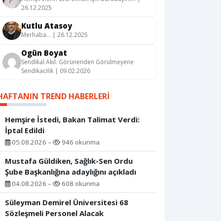
26.12.2025
Kutlu Atasoy
Merhaba… | 26.12.2025
Ogün Boyat
Sendikal Akıl: Görünenden Görülmeyene
Sendikacılık | 09.02.2026
HAFTANIN TREND HABERLERI
Hemşire İstedi, Bakan Talimat Verdi:
İptal Edildi
05.08.2026 –
946 okunma
Mustafa Güldiken, Sağlık-Sen Ordu
Şube Başkanlığına adaylığını açıkladı
04.08.2026 –
608 okunma
Süleyman Demirel Üniversitesi 68
Sözleşmeli Personel Alacak