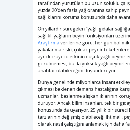
tarafından yürütülen bu uzun soluklu çalış
yüzde 20’den fazla yağ oranına sahip peyni
sağlıklarını koruma konusunda daha avanta
On yıllardır süregelen "yağlı gıdalar sağlığ
sağlıklı yağların beyin fonksiyonları üzerin
Araştırma
verilerine göre, her gün bol mik
yakalanma riski, çok az peynir tüketenlere 
aynı koruyucu etkinin düşük yağlı peynirle
görülmemesi; bu da yüksek yağlı peynirlerin
anahtar olabileceğini düşündürüyor.
Dünya genelinde milyonlarca insanı etkiley
çıkması beklenen demans hastalığına karş
uzmanlar, beslenme alışkanlıklarının koruy
duruyor. Ancak bilim insanları, tek bir gı
konusunda da uyarıyor. 25 yıllık bir sürec
tarzlarının değişmiş olabileceği ihtimali, p
olarak nasıl çalıştığını anlamak için daha f