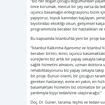
"Biz her doğan çocuğu doğumundan yaşam 
önce korumak, mevcut bir şey varsa da tedav
üçüncü basamağın entegrasyonu bizim için
yapıyoruz, topuk kanından başlayan, yenid
biyotinidaz eksikliği olsun, gelişimsel kalç
programımızla beraber biz hastalıkları ve ri
Bu kapsamda İstanbul’da yeni bir proje başl
"İstanbul Kalkınma Ajansımız ve İstanbul Va
beraber birinci, ikinci, üçüncü basamaktaki
süreçlerini biz artık bir yapay zekayla tak
sağlık hizmetini almasını, uzman doktora u
rehabilitasyonunu biz yapay zekayla takip
bir proje. Bunun önemi, bir çocuğun taramas
gereken hastaneyi, evine en yakın, en hızlı
basamaktaki hizmetini biz otomatize bir şe
yardımıyla kişiyi tedavisine ulaştıracağız."
Doç. Dr. Güner, tarama, teşhis ve tedavi sü