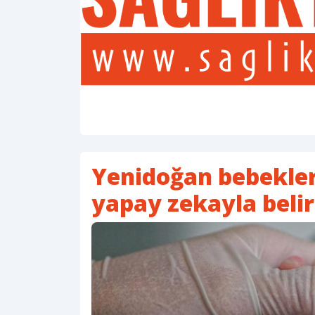
Yenidoğan bebekleri
yapay zekayla beli