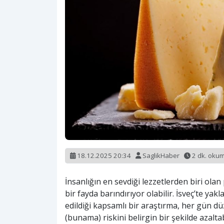
18.12.2025 20:34
SaglikHaber
2 dk. oku
İnsanlığın en sevdiği lezzetlerden biri ola
bir fayda barındırıyor olabilir. İsveç’te yak
edildiği kapsamlı bir araştırma, her gün d
(bunama) riskini belirgin bir şekilde azalt