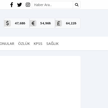
Site içi arama
47,68₺
54,96₺
64,22₺
KONULAR
ÖZLÜK
KPSS
SAĞLIK