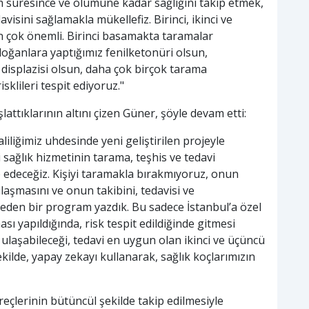
süresince ve ölümüne kadar sağlığını takip etmek,
isini sağlamakla mükellefiz. Birinci, ikinci ve
 çok önemli. Birinci basamakta taramalar
oğanlara yaptığımız fenilketonüri olsun,
a displazisi olsun, daha çok birçok tarama
sklileri tespit ediyoruz."
attıklarının altını çizen Güner, şöyle devam etti:
liliğimiz uhdesinde yeni geliştirilen projeyle
 sağlık hizmetinin tarama, teşhis ve tedavi
ip edeceğiz. Kişiyi taramakla bırakmıyoruz, onun
laşmasını ve onun takibini, tedavisi ve
 eden bir program yazdık. Bu sadece İstanbul’a özel
ı yapıldığında, risk tespit edildiğinde gitmesi
 ulaşabileceği, tedavi en uygun olan ikinci ve üçüncü
kilde, yapay zekayı kullanarak, sağlık koçlarımızın
reçlerinin bütüncül şekilde takip edilmesiyle