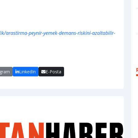
k/arastirma-peynir-yemek-demans-riskini-azaltabilir-
egram
LinkedIn
E-Posta