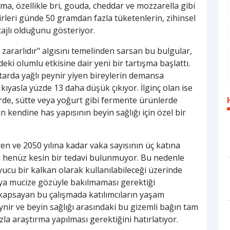
ma, özellikle bri, gouda, cheddar ve mozzarella gibi
rleri günde 50 gramdan fazla tüketenlerin, zihinsel
jlı olduğunu gösteriyor.
a zararlıdır" algısını temelinden sarsan bu bulgular,
deki olumlu etkisine dair yeni bir tartışma başlattı.
tarda yağlı peynir yiyen bireylerin demansa
kıyasla yüzde 13 daha düşük çıkıyor. İlginç olan ise
rde, sütte veya yoğurt gibi fermente ürünlerde
 kendine has yapısının beyin sağlığı için özel bir
en ve 2050 yılına kadar vaka sayısının üç katına
ı henüz kesin bir tedavi bulunmuyor. Bu nedenle
ucu bir kalkan olarak kullanılabileceği üzerinde
daya mucize gözüyle bakılmaması gerektiği
i kapsayan bu çalışmada katılımcıların yaşam
eynir ve beyin sağlığı arasındaki bu gizemli bağın tam
azla araştırma yapılması gerektiğini hatırlatıyor.