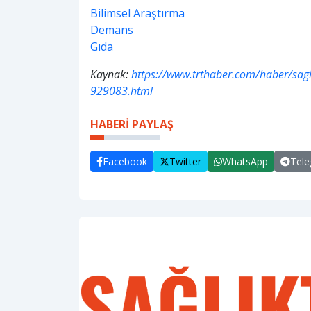
Bilimsel Araştırma
Demans
Gıda
Kaynak:
https://www.trthaber.com/haber/sagli
929083.html
HABERİ PAYLAŞ
Facebook
Twitter
WhatsApp
Tel