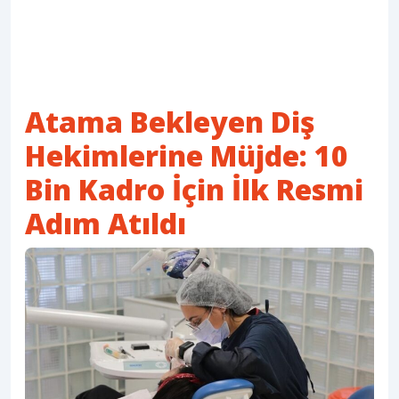
Atama Bekleyen Diş
Hekimlerine Müjde: 10
Bin Kadro İçin İlk Resmi
Adım Atıldı