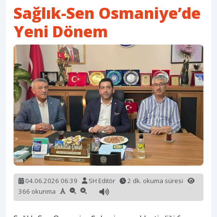
Sağlık-Sen Osmaniye’de
Yeni Dönem
04.06.2026 06:39
SH Editör
2 dk. okuma süresi
366 okunma