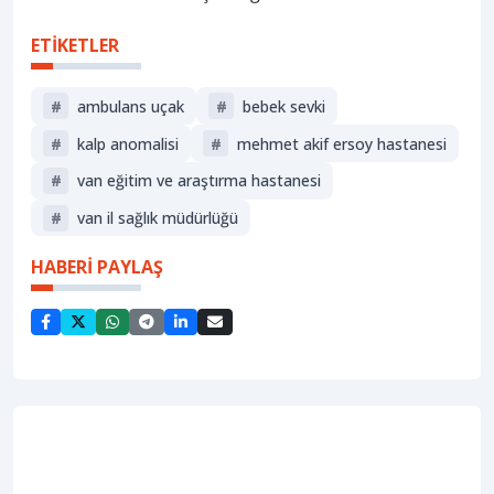
ETİKETLER
#
ambulans uçak
#
bebek sevki
#
kalp anomalisi
#
mehmet akif ersoy hastanesi
#
van eğitim ve araştırma hastanesi
#
van il sağlık müdürlüğü
HABERİ PAYLAŞ