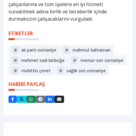
çalışanlarına ve tüm üyelere en iyi hizmeti
sunabilmek adına birlik ve beraberlik içinde
durmaksızın çalışacaklarını vurguladı.
ETİKETLER
#
ak parti osmaniye
#
mahmut kahraman
#
mehmet sadi binboğa
#
memur-sen osmaniye
#
muhittin çenet
#
sağlık sen osmaniye
HABERİ PAYLAŞ