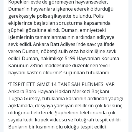
Köpekleri evde de göremeyen hayvanseveler,
Duman’ın hayvanlara işkence ederek öldürdüğü
gerekçesiyle polise şikayette bulundu. Polis
ekiplerince başlatılan soruşturma kapsamında
şüpheli gözaltına alındı. Duman, emniyetteki
işlemlerinin tamamlanmasının ardından adliyeye
sevk edildi. Ankara Batı Adliyesi’nde savcıya ifade
veren Duman, nöbetçi sulh ceza hakimliğine sevk
edildi. Duman, hakimlikçe 5199 Hayvanları Koruma
Kanunun 28’inci maddesinde düzenlenen ‘evcil
hayvanı kasten öldürme’ suçundan tutuklandı.
‘TESPİT ETTİĞİMİZ 14 TANE SAHİPLENMESİ VAR
Ankara Baro Hayvan Hakları Merkezi Başkanı
Tuğba Gürsoy, tutuklama kararının ardından yaptığı
açıklamada, dosyaya yansıyan delillerin çok korkunç
olduğunu belirterek, Şüphelinin telefonunda çok
sayıda kedi, köpek videosu ve fotoğrafı tespit edildi.
Bunların bir kısmının ölü olduğu tespit edildi.