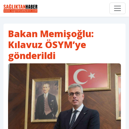
Bakan Memişoğlu:
Kılavuz ÖSYM’ye
gönderildi