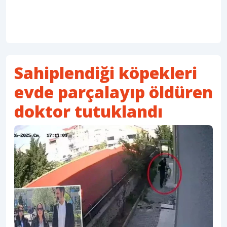
Sahiplendiği köpekleri
evde parçalayıp öldüren
doktor tutuklandı