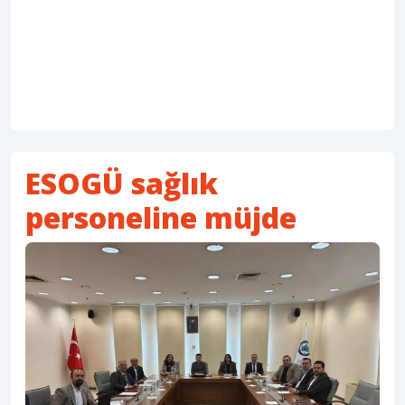
ESOGÜ sağlık
personeline müjde