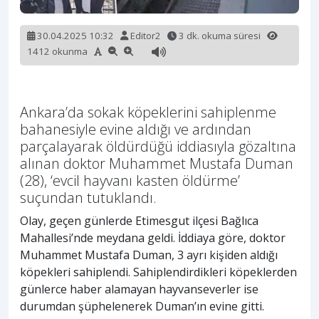
30.04.2025 10:32
Editor2
3 dk. okuma süresi
1412 okunma
Ankara’da sokak köpeklerini sahiplenme
bahanesiyle evine aldığı ve ardından
parçalayarak öldürdüğü iddiasıyla gözaltına
alınan doktor Muhammet Mustafa Duman
(28), ‘evcil hayvanı kasten öldürme’
suçundan tutuklandı.
Olay, geçen günlerde Etimesgut ilçesi Bağlıca
Mahallesi’nde meydana geldi. İddiaya göre, doktor
Muhammet Mustafa Duman, 3 ayrı kişiden aldığı
köpekleri sahiplendi. Sahiplendirdikleri köpeklerden
günlerce haber alamayan hayvanseverler ise
durumdan şüphelenerek Duman’ın evine gitti.