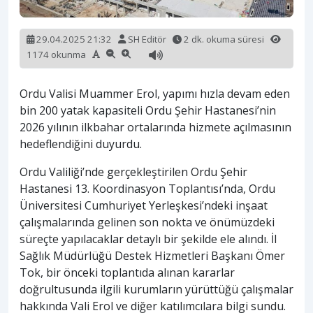
29.04.2025 21:32
SH Editör
2 dk. okuma süresi
1174 okunma
Ordu Valisi Muammer Erol, yapımı hızla devam eden
bin 200 yatak kapasiteli Ordu Şehir Hastanesi’nin
2026 yılının ilkbahar ortalarında hizmete açılmasının
hedeflendiğini duyurdu.
Ordu Valiliği’nde gerçekleştirilen Ordu Şehir
Hastanesi 13. Koordinasyon Toplantısı’nda, Ordu
Üniversitesi Cumhuriyet Yerleşkesi’ndeki inşaat
çalışmalarında gelinen son nokta ve önümüzdeki
süreçte yapılacaklar detaylı bir şekilde ele alındı. İl
Sağlık Müdürlüğü Destek Hizmetleri Başkanı Ömer
Tok, bir önceki toplantıda alınan kararlar
doğrultusunda ilgili kurumların yürüttüğü çalışmalar
hakkında Vali Erol ve diğer katılımcılara bilgi sundu.