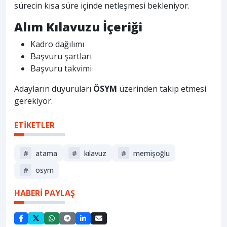
sürecin kısa süre içinde netleşmesi bekleniyor.
Alım Kılavuzu İçeriği
Kadro dağılımı
Başvuru şartları
Başvuru takvimi
Adayların duyuruları
ÖSYM
üzerinden takip etmesi
gerekiyor.
ETİKETLER
#
atama
#
kılavuz
#
memişoğlu
#
ösym
HABERİ PAYLAŞ