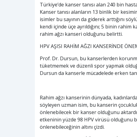
Türkiye’de kanser tanısı alan 240 bin hasta
Kanser tanısı alanların 13 binlik bir kesim
isimler bu sayının da giderek arttığını söyl
kendi içinde üçe ayrıldığını; 5 binin rahim 
rahim ağzı kanseri olduğunu belirtti.
HPV AŞISI RAHİM AĞZI KANSERİNDE ÖNE
Prof. Dr. Dursun, bu kanserlerden korunmak
tüketmemek ve düzenli spor yapmak olduğu
Dursun da kanserle mücadelede erken tanı
Rahim ağzı kanserinin dünyada, kadınlarda 
söyleyen uzman isim, bu kanserin çocukluk
önlenebilecek bir kanser olduğunu aktardı
etkeninin yüzde 98 HPV virüsü olduğunu be
önlenebileceğinin altını çizdi.