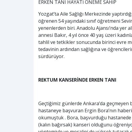
ERKEN TANI HAYATİ ÖNEME SAHİP
Yozgat’ta Aile Sağlığı Merkezinde yaptır
öğrenen 54 yaşındaki sınıf öğretmeni Sevim
yenenlerden biri. Anadolu Ajansı’nda yer a
annesi Bakır, 4 yıl önce 40 yaş üzeri kadın
tahlil ve tetkikler sonucunda birinci evre 
tedavinin ardından sağlığına ve öğrencileri
sürdürüyor.
REKTUM KANSERİNDE ERKEN TANI
Geçtiğimiz günlerde Ankara’da geçmeyen bağı
hastaneye başvuran Ergin Bora’nın haberin
okumuştuk . Bora, başvurduğu hastanede g
(kalın bağırsak) kanseri olduğunu öğreniy
yöntemiyle ve moralini de yüksek tutarak s