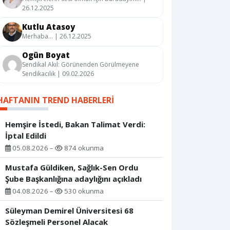
26.12.2025
Kutlu Atasoy
Merhaba… | 26.12.2025
Ogün Boyat
Sendikal Akıl: Görünenden Görülmeyene
Sendikacılık | 09.02.2026
HAFTANIN TREND HABERLERI
Hemşire İstedi, Bakan Talimat Verdi:
İptal Edildi
05.08.2026 –
874 okunma
Mustafa Güldiken, Sağlık-Sen Ordu
Şube Başkanlığına adaylığını açıkladı
04.08.2026 –
530 okunma
Süleyman Demirel Üniversitesi 68
Sözleşmeli Personel Alacak