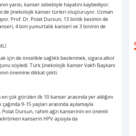
nın yarısı, kanser sebebiyle hayatını kaybediyor.
ini de jinekolojik kanser türleri oluşturuyor. Uzman
üyor. Prof. Dr. Polat Dursun, 13 binlik kesimin de
kanseri, 4 bini yumurtalık kanseri ve 3 bininin de
MLİ
 için de öncelikle sağlıklı beslenmek, sigara alkol
nu söyledi. Türk Jinekolojik Kanser Vakfı Başkanı
nın önemine dikkat çekti.
en çok görülen ilk 10 kanser arasında yer aldığını
 çağında 9-15 yaşları arasında aşılamayla
. Polat Dursun, rahim ağzı kanserinin en önemli
lirtirken kanserin HPV aşısıyla da