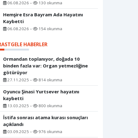
06.08.2026 –
130 okunma
Hemşire Esra Bayram Ada Hayatını
Kaybetti
06.08.2026 –
154 okunma
RASTGELE HABERLER
Ormandan toplanıyor, doğada 10
binden fazla var: Organ yetmezliğine
götürüyor
27.11.2025 –
814 okunma
Oyuncu Şinasi Yurtsever hayatını
kaybetti
13.03.2025 –
800 okunma
İstifa sonrası atama kurası sonuçları
açıklandı
03.09.2025 –
976 okunma