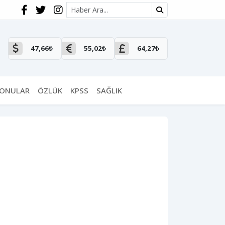
Site içi arama
47,66₺
55,02₺
64,27₺
KONULAR
ÖZLÜK
KPSS
SAĞLIK