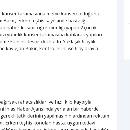
dığı kanser taramasında meme kanseri olduğunu
 Bakır, erken teşhis sayesinde hastalığı
lan haberde; sınıf öğretmenliği yapan 2 çocuk
lara yönelik kanser taramasına katılarak yapılan
meme kanseri teşhisi konuldu. Yaklaşık 6 aylık
ne kavuşan Bakır, kontrollerini ise 6 ay arayla
rsak rahatsızlıkları ve hızlı kilo kaybıyla
i İhlas Haber Ajansı’nda yer alan bir haberde
erekli tetkiklerinin yapılmasının ardından rektum
or. Erken teşhis konulan hasta, uygun tedavi
ağlığına kavuşuyor. Erken tanı sayesinde hastalığı