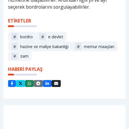
hizmetine ulaşabilirler. Ardından ilgili yıl ve ayı
seçerek bordrolarını sorgulayabilirler.
ETİKETLER
#
bordro
#
e-devlet
#
hazine ve maliye bakanlığı
#
memur maaşları
#
zam
HABERİ PAYLAŞ