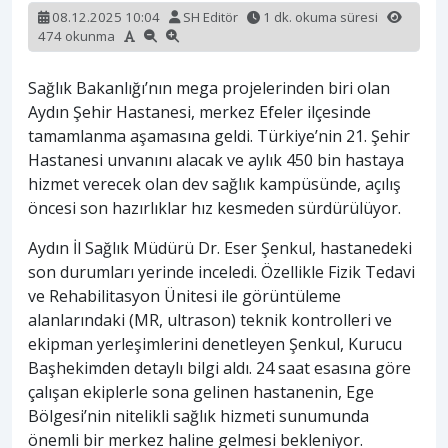
08.12.2025 10:04
SH Editör
1 dk. okuma süresi
474 okunma
Sağlık Bakanlığı’nın mega projelerinden biri olan
Aydın Şehir Hastanesi, merkez Efeler ilçesinde
tamamlanma aşamasına geldi. Türkiye’nin 21. Şehir
Hastanesi unvanını alacak ve aylık 450 bin hastaya
hizmet verecek olan dev sağlık kampüsünde, açılış
öncesi son hazırlıklar hız kesmeden sürdürülüyor.
Aydın İl Sağlık Müdürü Dr. Eser Şenkul, hastanedeki
son durumları yerinde inceledi. Özellikle Fizik Tedavi
ve Rehabilitasyon Ünitesi ile görüntüleme
alanlarındaki (MR, ultrason) teknik kontrolleri ve
ekipman yerleşimlerini denetleyen Şenkul, Kurucu
Başhekimden detaylı bilgi aldı. 24 saat esasına göre
çalışan ekiplerle sona gelinen hastanenin, Ege
Bölgesi’nin nitelikli sağlık hizmeti sunumunda
önemli bir merkez haline gelmesi bekleniyor.