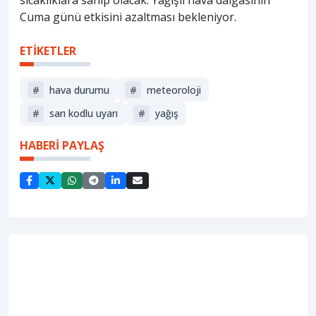
sıcaklıklara sahip olacak. Yağışlı hava dalgasının
Cuma günü etkisini azaltması bekleniyor.
ETİKETLER
#
hava durumu
#
meteoroloji
#
sarı kodlu uyarı
#
yağış
HABERİ PAYLAŞ